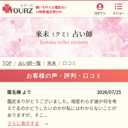
願いを叶える電話占い
24時間 鑑定受付中
ログイン
メニュー
來未
占い師
（クミ）
fortune teller reviews
TOP
占い師一覧
來未
口コミ
お客様の声・評判・口コミ
匿名様 より
2026/07/25
鑑定ありがとうございました。相変わらず彼が何を考
えてるのかどうしたいのかが私にはわからないことが
ありますが、そこ
...
さらに表示する