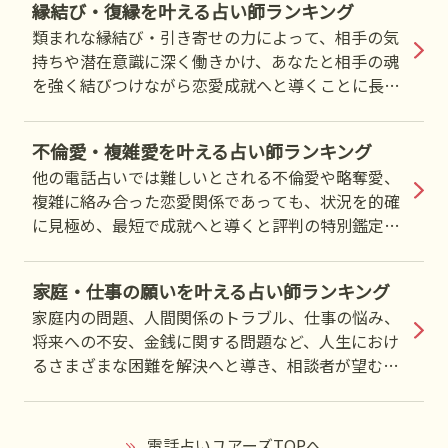
縁結び・復縁を叶える占い師ランキング
から絶大な信頼と成就実績を持つトップランクの先
類まれな縁結び・引き寄せの力によって、相手の気
生をお探しの方は是非ご覧ください。
持ちや潜在意識に深く働きかけ、あなたと相手の魂
を強く結びつけながら恋愛成就へと導くことに長け
た占い師を厳選しました。復縁・片想い・すれ違
い・連絡が途絶えた関係など、困難な恋愛状況でも
不倫愛・複雑愛を叶える占い師ランキング
状況好転へ導くと評判の高い、実力派の人気占い師
他の電話占いでは難しいとされる不倫愛や略奪愛、
をランキング形式でご紹介します。
複雑に絡み合った恋愛関係であっても、状況を的確
に見極め、最短で成就へと導くと評判の特別鑑定を
行う占い師を厳選しました。周囲には相談できない
切実な想い、誰にも言えない苦しい恋、先の見えな
家庭・仕事の願いを叶える占い師ランキング
い関係に悩む方から厚い支持を集める、強力な鑑定
家庭内の問題、人間関係のトラブル、仕事の悩み、
力を持つ人気占い師をランキング形式でご紹介しま
将来への不安、金銭に関する問題など、人生におけ
す。
るさまざまな困難を解決へと導き、相談者が望む幸
せな未来へと進むための具体的な指針を示してくれ
る占い師を厳選しました。停滞した状況を好転させ
たい方、人生の転機にいる方から高い評価を得てい
電話占いユアーズTOPへ