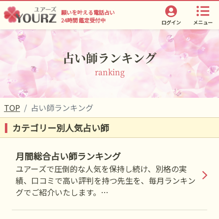
願いを叶える電話占い
24時間 鑑定受付中
ログイン
メニュー
占い師ランキング
ranking
TOP
占い師ランキング
カテゴリー別人気占い師
月間総合占い師ランキング
ユアーズで圧倒的な人気を保持し続け、別格の実
績、口コミで高い評判を持つ先生を、毎月ランキン
グでご紹介いたします。
『複雑恋愛』から『人生相談』まで、どのような分
野においても的確なお導きとアドバイスを行うこと