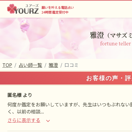
願いを叶える電話占い
24時間 鑑定受付中
雅澄
（マサズ
fortune teller
TOP
占い師一覧
雅澄
口コミ
お客様の声・評
匿名様 より
何度か鑑定をお願いしていますが、先生はいつもぶれない
く、以前の相談
...
さらに表示する