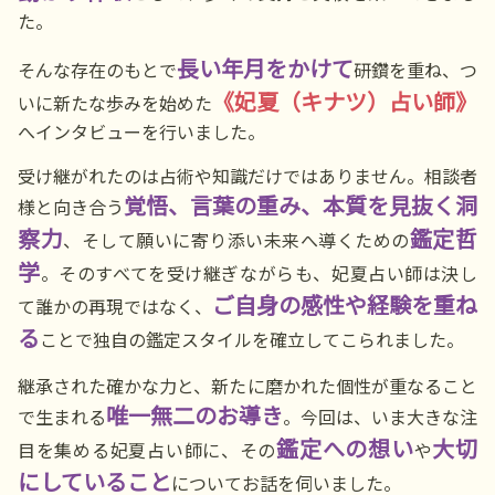
た。
長い年月をかけて
そんな存在のもとで
研鑽を重ね、つ
《妃夏（キナツ）占い師》
いに新たな歩みを始めた
へインタビューを行いました。
受け継がれたのは占術や知識だけではありません。相談者
覚悟、言葉の重み、本質を見抜く洞
様と向き合う
察力
鑑定哲
、そして願いに寄り添い未来へ導くための
学
。そのすべてを受け継ぎながらも、妃夏占い師は決し
ご自身の感性や経験を重ね
て誰かの再現ではなく、
る
ことで独自の鑑定スタイルを確立してこられました。
継承された確かな力と、新たに磨かれた個性が重なること
唯一無二のお導き
で生まれる
。今回は、いま大きな注
鑑定への想い
大切
目を集める妃夏占い師に、その
や
にしていること
についてお話を伺いました。