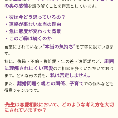
の奥の感情
を読み解くことを得意としています。
・彼は今どう思っているの？
・連絡が来ない本当の理由
・急に態度が変わった背景
・このご縁は続くのか
“本当の気持ち”
言葉にされていない
を丁寧に視ていきま
す。
周囲
特に、復縁・不倫・複雑愛・年の差・遠距離など、
に理解されにくい恋愛
のご相談を多くいただいており
私は否定しません。
ます。どんな形の愛も、
離婚問題
親との関係
子育て
また、
や
、
での悩みなども
得意ジャンルです。
―― 先生は恋愛相談において、どのような考え方を大切
にされていますか？