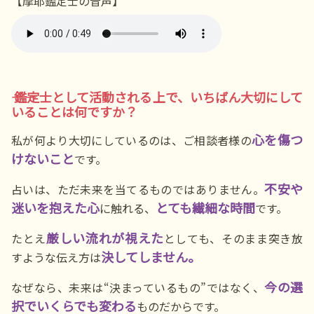
【摩耶鑑定士の音声】
―― 鑑定士として活動される上で、いちばん大切にして
いることは何ですか？
心を傷つ
私が何より大切にしているのは、ご相談者様の
けないこと
です。
不安や
占いは、ただ未来を当てるものではありません。
迷いを抱えた心
とても繊細な時間
に触れる、
です。
厳しい流れが視えた
たとえ
としても、そのまま突き放
決してしません。
すような伝え方は
今の選
なぜなら、未来は“決まっているもの”ではなく、
択でいくらでも変わる
ものだからです。