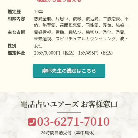
鑑定歴
10年
相談内容
恋愛全般、片思い、復縁、復活愛、二股恋愛、不
倫、略奪愛、遠距離恋愛、同性愛、浮気、結婚、
離婚、夫婦問題、家庭/家族問題、親子、育児、教
主な占術
霊感霊視、霊聴、縁結び、縁切り、浄化、浄霊、
育、介護、引っ越し、仕事全般、適職、経営、進
未来透視、スピリチュアルカウンセリング、波動
路、人間関係、相性、ママ友、相手の気持ち、人
修正、思念伝達、引き寄せ、チャクラ、チャネリ
性別
女性
生相談、開運、運勢、健康、金銭、動物、失せ
ング、ヒーリング、オーラ、前世、過去世、守護
鑑定料金
20分/9,900円（税込） 1分/495円（税込）
物、故人、心霊相談など
霊対話、過去世供養、高次との交信、アニマルコ
ミュニケーションなど
摩耶先生の鑑定はこちら
電話占いユアーズ お客様窓口
03-6271-7010
24時間自動受付（年中無休）