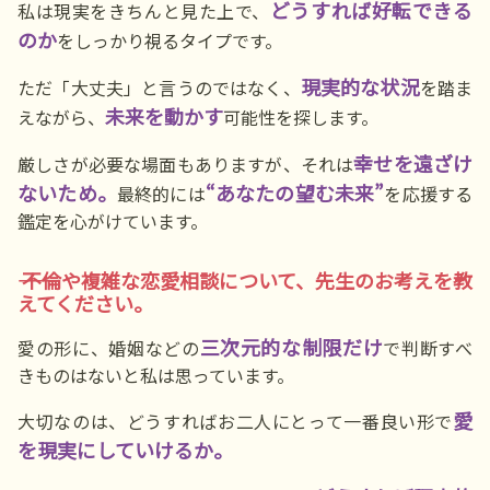
どうすれば好転できる
私は現実をきちんと見た上で、
のか
をしっかり視るタイプです。
現実的な状況
ただ「大丈夫」と言うのではなく、
を踏ま
未来を動かす
えながら、
可能性を探します。
幸せを遠ざけ
厳しさが必要な場面もありますが、それは
ないため。
“あなたの望む未来”
最終的には
を応援する
鑑定を心がけています。
―― 不倫や複雑な恋愛相談について、先生のお考えを教
えてください。
三次元的な制限だけ
愛の形に、婚姻などの
で判断すべ
きものはないと私は思っています。
愛
大切なのは、どうすればお二人にとって一番良い形で
を現実にしていけるか。