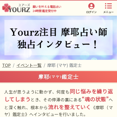
願いを叶える電話占い
24時間 鑑定受付中
ログイン
メニュー
TOP
イベント一覧
摩耶 (マヤ) 鑑定士
摩耶
鑑定士
(マヤ)
同じ悩みを繰り返
人生が思うように動かず、何度も
してしまう
“魂の状態”
とき、その停滞の裏にある
へ
流れを整えていく
と深く触れ、根本から
《摩耶（マ
ヤ）鑑定士》へインタビューを行いました。