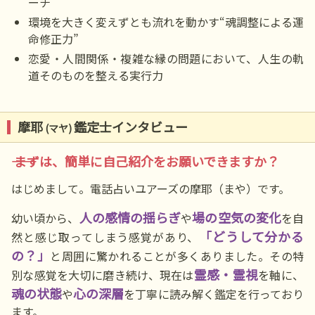
ーチ
環境を大きく変えずとも流れを動かす“魂調整による運
命修正力”
恋愛・人間関係・複雑な縁の問題において、人生の軌
道そのものを整える実行力
摩耶
鑑定士インタビュー
(マヤ)
―― まずは、簡単に自己紹介をお願いできますか？
はじめまして。電話占いユアーズの摩耶（まや）です。
人の感情の揺らぎ
場の空気の変化
幼い頃から、
や
を自
「どうして分かる
然と感じ取ってしまう感覚があり、
の？」
と周囲に驚かれることが多くありました。その特
霊感・霊視
別な感覚を大切に磨き続け、現在は
を軸に、
魂の状態
心の深層
や
を丁寧に読み解く鑑定を行っており
ます。