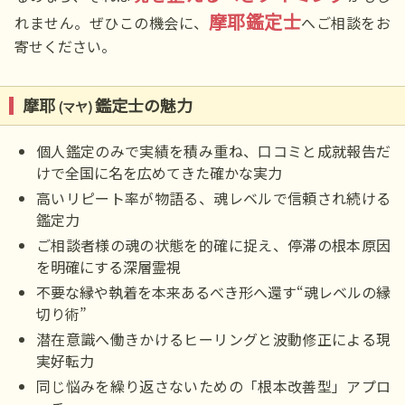
摩耶鑑定士
れません。ぜひこの機会に、
へご相談をお
寄せください。
摩耶
鑑定士の魅力
(マヤ)
個人鑑定のみで実績を積み重ね、口コミと成就報告だ
けで全国に名を広めてきた確かな実力
高いリピート率が物語る、魂レベルで信頼され続ける
鑑定力
ご相談者様の魂の状態を的確に捉え、停滞の根本原因
を明確にする深層霊視
不要な縁や執着を本来あるべき形へ還す“魂レベルの縁
切り術”
潜在意識へ働きかけるヒーリングと波動修正による現
実好転力
同じ悩みを繰り返さないための「根本改善型」アプロ