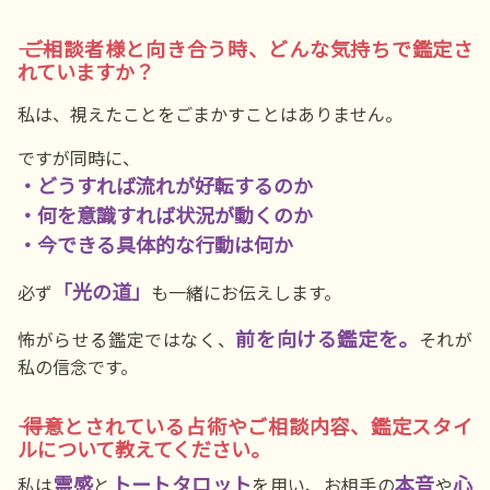
―― ご相談者様と向き合う時、どんな気持ちで鑑定さ
れていますか？
私は、視えたことをごまかすことはありません。
ですが同時に、
・どうすれば流れが好転するのか
・何を意識すれば状況が動くのか
・今できる具体的な行動は何か
「光の道」
必ず
も一緒にお伝えします。
前を向ける鑑定を。
怖がらせる鑑定ではなく、
それが
私の信念です。
―― 得意とされている占術やご相談内容、鑑定スタイ
ルについて教えてください。
霊感
トートタロット
本音
心
私は
と
を用い、お相手の
や