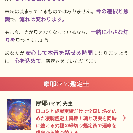
今の選択と意
未来は決まっているものではありません。
識
流れは変わります。
で、
一緒に小さな灯
もし今、光が見えなくなっているなら、
りを
見つけましょう。
安心して本音を話せる時間
あなたが
になりますよう
心を込めて
に。
、鑑定させていただきます。
摩耶
鑑定士
(マヤ)
摩耶
(マヤ) 先生
口コミと成就実績だけで全国に名を広
めた凄腕鑑定士降臨！魂と現実を同時
に整える究極の縁切り鑑定術で運命を
根底から塗り替える