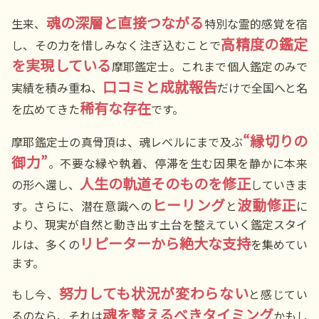
魂の深層と直接つながる
生来、
特別な霊的感覚を宿
高精度の鑑定
し、その力を惜しみなく注ぎ込むことで
を実現している
摩耶鑑定士。これまで個人鑑定のみで
口コミと成就報告
実績を積み重ね、
だけで全国へと名
稀有な存在
を広めてきた
です。
“縁切りの
摩耶鑑定士の真骨頂は、魂レベルにまで及ぶ
御力”
。不要な縁や執着、停滞を生む因果を静かに本来
人生の軌道そのものを修正
の形へ還し、
していきま
ヒーリング
波動修正
す。さらに、潜在意識への
と
に
より、現実が自然と動き出す土台を整えていく鑑定スタイ
リピーターから絶大な支持
ルは、多くの
を集めてい
ます。
努力しても状況が変わらない
もし今、
と感じてい
魂を整えるべきタイミング
るのなら、それは
かもし