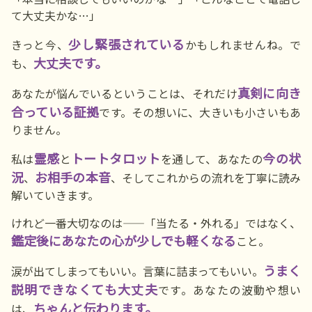
て大丈夫かな…」
少し緊張されている
きっと今、
かもしれませんね。で
大丈夫です。
も、
真剣に向き
あなたが悩んでいるということは、それだけ
合っている証拠
です。その想いに、大きいも小さいもあ
りません。
霊感
トートタロット
今の状
私は
と
を通して、あなたの
況
お相手の本音
、
、そしてこれからの流れを丁寧に読み
解いていきます。
けれど一番大切なのは――「当たる・外れる」ではなく、
鑑定後にあなたの心が少しでも軽くなる
こと。
うまく
涙が出てしまってもいい。言葉に詰まってもいい。
説明できなくても大丈夫
です。あなたの波動や想い
ちゃんと伝わります。
は、