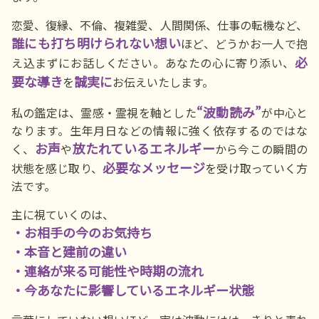
恋愛、復縁、不倫、複雑愛、人間関係、仕事の転機など、
誰にも打ち明けられない想い
ほど、どうかお一人で抱
必
え込まずにお話しください。あなたの心に寄り添い、
要な導き
誠実に
を
お伝えいたします。
“波動読み”
私の鑑定は、霊感・霊視を軸とした
が中心と
なります。生年月日などの情報に強く依存するのではな
お声
放たれているエネルギー
く、
や
から今この瞬間の
必要なメッセージ
状態を感じ取り、
を受け取っていく方
法です。
主に視ていくのは、
・お相手の今のお気持ち
・本音と建前の違い
・連絡が来る可能性や時期の流れ
・今あなたに影響しているエネルギー状態