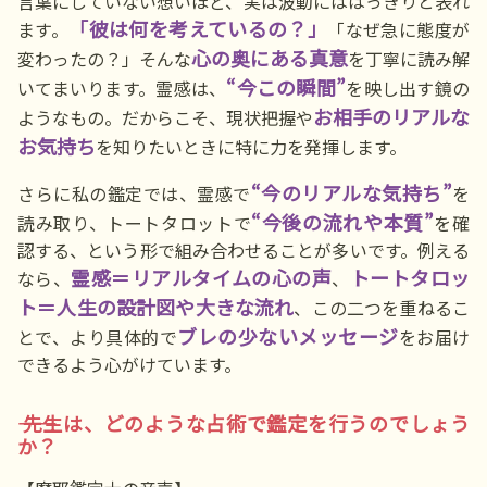
言葉にしていない想いほど、実は波動にははっきりと表れ
「彼は何を考えているの？」
ます。
「なぜ急に態度が
心の奥にある真意
変わったの？」そんな
を丁寧に読み解
“今この瞬間”
いてまいります。霊感は、
を映し出す鏡の
お相手のリアルな
ようなもの。だからこそ、現状把握や
お気持ち
を知りたいときに特に力を発揮します。
“今のリアルな気持ち”
さらに私の鑑定では、霊感で
を
“今後の流れや本質”
読み取り、トートタロットで
を確
認する、という形で組み合わせることが多いです。例える
霊感＝リアルタイムの心の声
トートタロッ
なら、
、
ト＝人生の設計図や大きな流れ
、この二つを重ねるこ
ブレの少ないメッセージ
とで、より具体的で
をお届け
できるよう心がけています。
―― 先生は、どのような占術で鑑定を行うのでしょう
か？