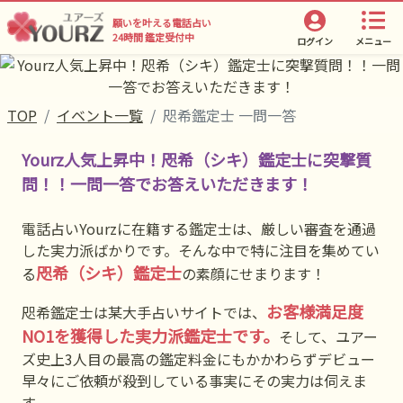
願いを叶える電話占い
24時間 鑑定受付中
ログイン
メニュー
TOP
イベント一覧
咫希鑑定士 一問一答
Yourz人気上昇中！咫希（シキ）鑑定士に突撃質
問！！一問一答でお答えいただきます！
電話占いYourzに在籍する鑑定士は、厳しい審査を通過
した実力派ばかりです。そんな中で特に注目を集めてい
咫希（シキ）鑑定士
る
の素顔にせまります！
お客様満足度
咫希鑑定士は某大手占いサイトでは、
NO1を獲得した実力派鑑定士です。
そして、ユアー
ズ史上3人目の最高の鑑定料金にもかかわらずデビュー
早々にご依頼が殺到している事実にその実力は伺えま
す。