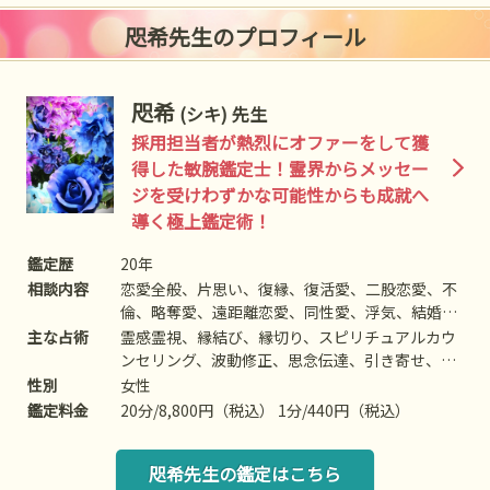
咫希先生のプロフィール
咫希
(シキ) 先生
採用担当者が熱烈にオファーをして獲
得した敏腕鑑定士！霊界からメッセー
ジを受けわずかな可能性からも成就へ
導く極上鑑定術！
鑑定歴
20年
相談内容
恋愛全般、片思い、復縁、復活愛、二股恋愛、不
倫、略奪愛、遠距離恋愛、同性愛、浮気、結婚、
離婚、夫婦問題、家族/家庭問題、親子、育児、教
主な占術
霊感霊視、縁結び、縁切り、スピリチュアルカウ
育、介護、人間関係、仕事全般、適職、経営、進
ンセリング、波動修正、思念伝達、引き寄せ、ヒ
路、相性、ママ友、相手の気持ち、人生相談、開
ーリング、チャネリング、オーラ、自動書記、前
性別
女性
運、健康、運勢、金銭、動物、故人、失せ物、心
世/過去世、守護霊対話、死者との対話、霊障除
鑑定料金
20分/8,800円（税込） 1分/440円（税込）
霊相談、など
去、高次との交信、呪術、レイキヒーリング、な
ど
咫希先生の鑑定はこちら