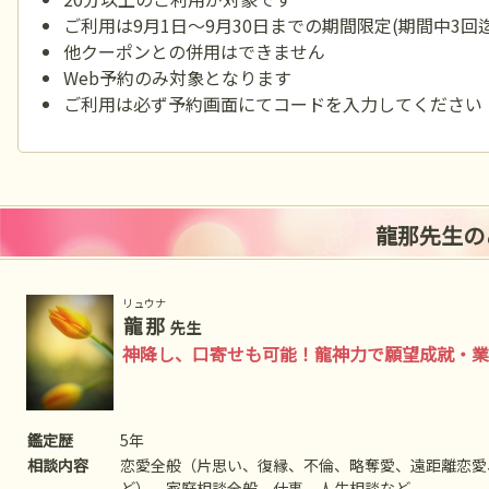
ご利用は9月1日～9月30日までの期間限定(期間中3回迄
他クーポンとの併用はできません
Web予約のみ対象となります
ご利用は必ず予約画面にてコードを入力してください
龍那先生の
リュウナ
龍那
先生
神降し、口寄せも可能！龍神力で願望成就・業
鑑定歴
5年
相談内容
恋愛全般（片思い、復縁、不倫、略奪愛、遠距離恋愛
ど）、家庭相談全般、仕事、人生相談など