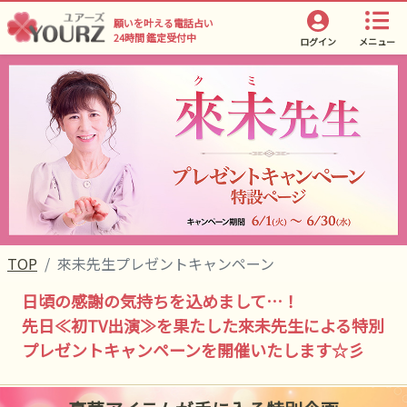
願いを叶える電話占い
24時間 鑑定受付中
ログイン
メニュー
TOP
來未先生プレゼントキャンペーン
日頃の感謝の気持ちを込めまして…！
先日≪初TV出演≫を果たした來未先生による特別
プレゼントキャンペーンを開催いたします☆彡