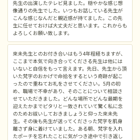
先生の出演したテレビ見ました。穏やかな感じ想
像通りの先生でした。いつもお話している先生が
こんな感じなんだと親近感が持てました。この先
生に任せておけば大丈夫だと思います。これからも
よろしくお願い致します。
來未先生とのお付き合いはもう4年程経ちますが、
ここまで本気で向き合ってくださる先生は他には
いないと自信をもって言えます。先日、先生から頂
いた梵字のおかげで命拾をするという奇跡が起こ
ったので重ねてお礼をさせてください。5月の初
め、職場で不幸があり、そのことについて相談さ
せていただきました。どんな場所でどんな最期を
迎えたかまでピタリと一致されていて驚く私に念
のためお祓いしておきましょうと仰った來未先
生。その後も先生が送ってくださった梵字を肌身
離さず身に着けていました。ある朝、梵字を入れ
たポーチを忘れたことに気がつき途中で引き返し