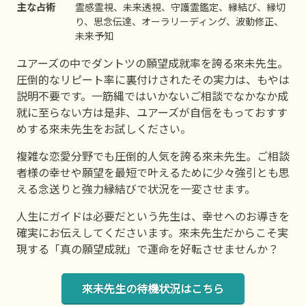
主な占術
霊感霊視、未来透視、守護霊鑑定、縁結び、縁切
り、思念伝達、オーラリーディング、波動修正、
未来予知
ユアーズの中でダントツの願望成就率を誇る來未先生。
圧倒的なリピート率に裏付けされたその実力は、もやは
説明不要です。一筋縄ではいかないご相談でなかなか成
就に至らない方は是非、ユアーズが自信をもっておすす
めする來未先生をお試しください。
複雑な恋愛分野でも圧倒的人気を誇る來未先生。ご相談
者様の幸せや願望を最短で叶えるために少々強引とも思
える念送りと強力縁結びで状況を一変させます。
人生にガイドは必要だという先生は、幸せへのお導きを
確実にお伝えしてくださいます。來未先生だからこそ実
現する「真の願望成就」で運命を好転させませんか？
來未先生の待機状況はこちら