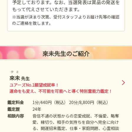
予定しております。なお、当選発表は賞品の発送を
もって代えさせていただきます。
※当選が決まり次第、受付スタッフよりお届け先等の確認
のご連絡を致します。
來未先生のご紹介
クミ
來未
先生
ユアーズNo.1願望成就率！
運命をも変え、不可能を可能へと導く特別霊能力鑑定！
鑑定料金
1分/440円（税込） 20分/8,800円（税込）
鑑定歴
24年
相談内容
音信不通の状態からの恋愛成就、不倫愛、略奪
愛、縁切り、相手の気持ちを自分へ完全に向け
る、開運招来鑑定、仕事・家庭問題、心霊相談