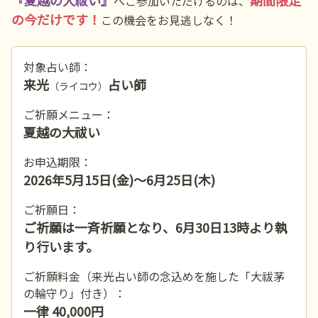
『夏越の大祓い』
期間限定
へご参加いただけるのは、
の今だけです！
この機会をお見逃しなく！
対象占い師：
来光
占い師
（ライコウ）
ご祈願メニュー：
夏越の大祓い
お申込期限：
2026年5月15日(金)～6月25日(木)
ご祈願日：
ご祈願は一斉祈願となり、6月30日13時より執
り行います。
ご祈願料金（来光占い師の念込めを施した「大祓茅
の輪守り」付き）：
一律 40,000円