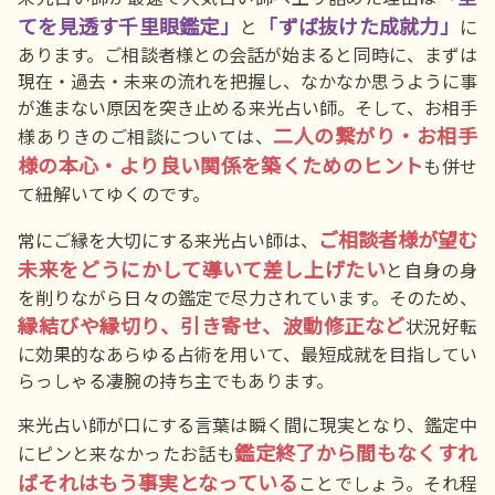
てを見透す千里眼鑑定」
「ずば抜けた成就力」
と
に
あります。ご相談者様との会話が始まると同時に、まずは
現在・過去・未来の流れを把握し、なかなか思うように事
が進まない原因を突き止める来光占い師。そして、お相手
二人の繋がり・お相手
様ありきのご相談については、
様の本心・より良い関係を築くためのヒント
も併せ
て紐解いてゆくのです。
ご相談者様が望む
常にご縁を大切にする来光占い師は、
未来をどうにかして導いて差し上げたい
と自身の身
を削りながら日々の鑑定で尽力されています。そのため、
縁結びや縁切り、引き寄せ、波動修正など
状況好転
に効果的なあらゆる占術を用いて、最短成就を目指してい
らっしゃる凄腕の持ち主でもあります。
来光占い師が口にする言葉は瞬く間に現実となり、鑑定中
鑑定終了から間もなくすれ
にピンと来なかったお話も
ばそれはもう事実となっている
ことでしょう。それ程