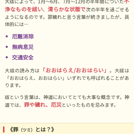
不
大祓によって、1月～6月、7月～12月の半年間についた
浄なものを祓い
清らかな状態で
、
次の半年を過ごせる
ようになるのです。罪穢れと言う言葉が続きましたが、具
体的には…
厄難消除
無病息災
交通安全
「おおはらえ/おおはらい」
大祓の読み方は
。大祓は
「おおはらえ、おおはらい」いずれでも呼ばれることがあ
ります。
祓という言葉は、神道においてとても大事な概念です。神
罪や穢れ、厄災
道では、
といったものを忌みます。
《罪
とは？》
（ツミ）