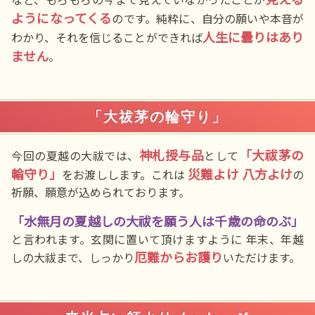
ようになってくる
のです。純粋に、自分の願いや本音が
人生に曇りはあり
わかり、それを信じることができれば
ません
。
「大祓茅の輪守り」
神札授与品
「大祓茅の
今回の夏越の大祓では、
として
輪守り」
災難よけ
八方よけ
をお渡しします。これは
の
祈願、願意が込められております。
「水無月の夏越しの大祓を願う人は千歳の命のぶ」
と言われます。玄関に置いて頂けますように 年末、年越
厄難からお護り
しの大祓まで、しっかり
いただけます。