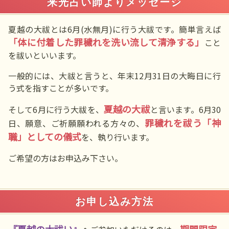
来光占い師よりメッセージ
夏越の大祓とは6月(水無月)に行う大祓です。簡単言えば
「体に付着した罪穢れを洗い流して清浄する」
こと
を祓いといいます。
一般的には、大祓と言うと、年末12月31日の大晦日に行
う式を指すことが多いです。
夏越の大祓
そして6月に行う大祓を、
と言います。6月30
罪穢れを祓う「神
日、願意、ご祈願願われる方々の、
職」としての儀式
を、執り行います。
ご希望の方はお申込み下さい。
お申し込み方法