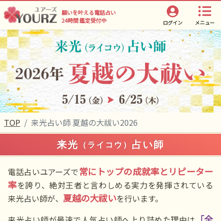
願いを叶える電話占い
24時間 鑑定受付中
ログイン
メニュー
TOP
来光占い師 夏越の大祓い2026
来光
占い師
（ライコウ）
常にトップの成就率とリピーター
電話占いユアーズで
率
を誇り、絶対王者と言わしめる実力を発揮されている
夏越の大祓い
来光占い師が、
を行います。
「全
来光占い師が最速で人気占い師へ上り詰めた理由は