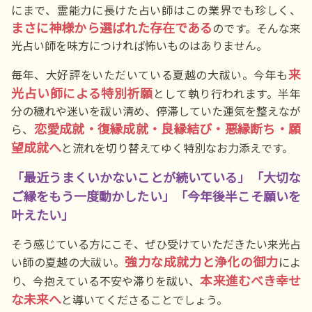
にまで、霊能力に長けた占い師はこの業界でも珍しく、
まさに神様から選ばれた存在である
のです。そんな来
光占い師を味方につければ怖いものはありません。
来
毎年、大好評をいただいている夏越の大祓い。今年も
光占い師による特別祈願
として執り行われます。半年
分の穢れや迷いを祓い清め、停滞していた運気を整えなが
恋愛成就・復縁成就・良縁結び・悪縁断ち・願
ら、
望成就へ
と流れを切り替えてゆく特別なお力添えです。
「最近うまくいかないことが続いている」「大切な
ご縁をもう一度動かしたい」「今年後半こそ願いを
叶えたい」
そう感じている方にこそ、ぜひ受けていただきたい来光占
強力な成就力と浄化の御力
い師の夏越の大祓い。
によ
本来進むべき幸せ
り、今抱えている不安や滞りを祓い、
な未来へ
と導いてくださることでしょう。