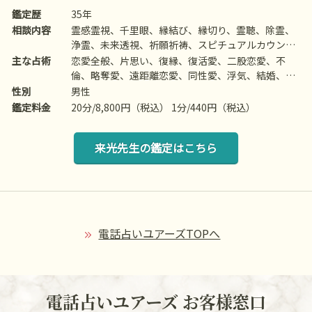
鑑定歴
35年
相談内容
霊感霊視、千里眼、縁結び、縁切り、霊聴、除霊、
浄霊、未来透視、祈願祈祷、スピチュアルカウンセ
リング、波動修正、思念伝達、引き寄せ、ヒーリン
主な占術
恋愛全般、片思い、復縁、復活愛、二股恋愛、不
グ、チャネリング、オーラ、チャクラ、前世/過去
倫、略奪愛、遠距離恋愛、同性愛、浮気、結婚、離
世、守護霊対話、死者との対話、霊障除去、先祖供
婚、夫婦問題、家庭/家族問題、親子、育児、教育、
性別
男性
養、写真供養、人形供養、過去世供養、高次との交
介護、引っ越し、仕事全般、適職、経営、進路、人
鑑定料金
20分/8,800円（税込） 1分/440円（税込）
信、アニマルコミニケーション、呪術、魂入/魂抜、
間関係、相性、ママ友、相手の気持ち、人生相談、
命名/改名など
開運、運勢、健康、金銭、動物、故人、心霊相談な
来光先生の鑑定はこちら
ど
電話占いユアーズTOPへ
電話占いユアーズ お客様窓口