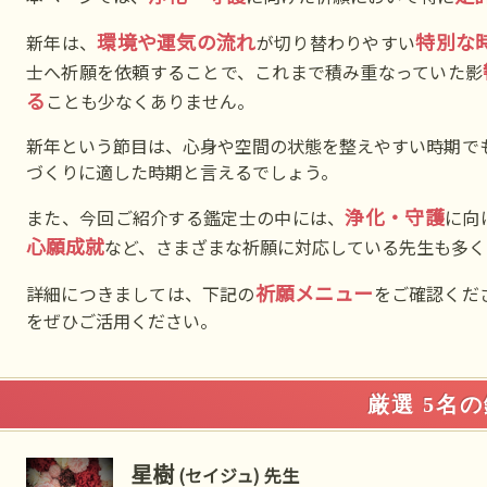
環境や運気の流れ
特別な
新年は、
が切り替わりやすい
士へ祈願を依頼することで、これまで積み重なっていた影
る
ことも少なくありません。
新年という節目は、心身や空間の状態を整えやすい時期で
づくりに適した時期と言えるでしょう。
浄化・守護
また、今回ご紹介する鑑定士の中には、
に向
心願成就
など、さまざまな祈願に対応している先生も多く
祈願メニュー
詳細につきましては、下記の
をご確認くだ
をぜひご活用ください。
厳選 5名
星樹
(セイジュ) 先生