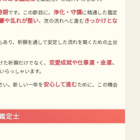
時期
浄化・守護
です。この節目に、
に精通した鑑定
響や乱れが整い
きっかけとな
、次の流れへと進む
もあり、祈願を通して安定した流れを築くための土台
恋愛成就や仕事運・金運、
けた祈願だけでなく、
いらっしゃいます。
安心して進む
さい。新しい一年を
ために、この機会
の鑑定士