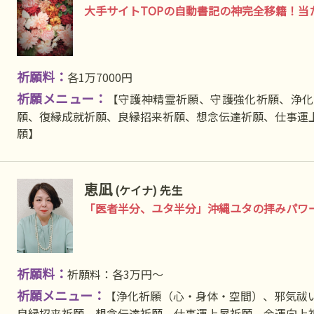
大手サイトTOPの自動書記の神完全移籍！当
祈願料：
各1万7000円
祈願メニュー：
【守護神精霊祈願、守護強化祈願、浄化
願、復縁成就祈願、良縁招来祈願、想念伝達祈願、仕事運
願】
恵凪
(ケイナ) 先生
「医者半分、ユタ半分」沖縄ユタの拝みパワ
祈願料：
祈願料：各3万円〜
祈願メニュー：
【浄化祈願（心・身体・空間）、邪気祓
良縁招来祈願、想念伝達祈願、仕事運上昇祈願、金運向上