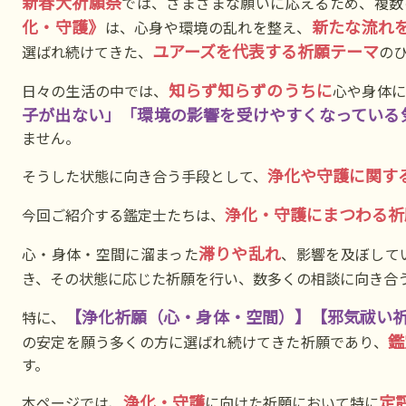
新春大祈願祭
では、さまざまな願いに応えるため、複数
化・守護》
新たな流れ
は、心身や環境の乱れを整え、
ユアーズを代表する祈願テーマ
選ばれ続けてきた、
の
知らず知らずのうちに
日々の生活の中では、
心や身体に
子が出ない」「環境の影響を受けやすくなっている
ません。
浄化や守護に関す
そうした状態に向き合う手段として、
浄化・守護にまつわる祈
今回ご紹介する鑑定士たちは、
滞りや乱れ
心・身体・空間に溜まった
、影響を及ぼして
き、その状態に応じた祈願を行い、数多くの相談に向き合
【浄化祈願（心・身体・空間）】【邪気祓い
特に、
鑑
の安定を願う多くの方に選ばれ続けてきた祈願であり、
す。
浄化・守護
定
本ページでは、
に向けた祈願において特に