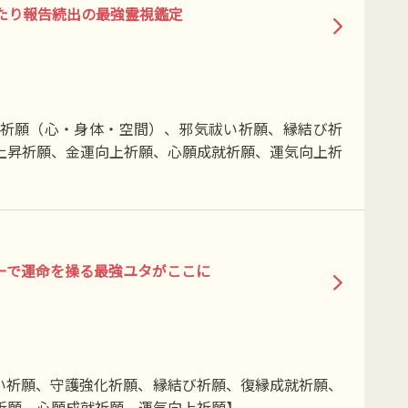
たり報告続出の最強霊視鑑定
祈願（心・身体・空間）、邪気祓い祈願、縁結び祈
上昇祈願、金運向上祈願、心願成就祈願、運気向上祈
ーで運命を操る最強ユタがここに
い祈願、守護強化祈願、縁結び祈願、復縁成就祈願、
祈願、心願成就祈願、運気向上祈願】