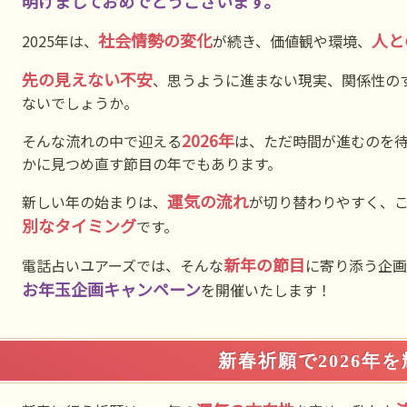
明けましておめでとうございます。
社会情勢の変化
人と
2025年は、
が続き、価値観や環境、
先の見えない不安
、思うように進まない現実、関係性の
ないでしょうか。
2026年
そんな流れの中で迎える
は、ただ時間が進むのを
かに見つめ直す節目の年でもあります。
運気の流れ
新しい年の始まりは、
が切り替わりやすく、
別なタイミング
です。
新年の節目
電話占いユアーズでは、そんな
に寄り添う企画
お年玉企画キャンペーン
を開催いたします！
新春祈願で2026年