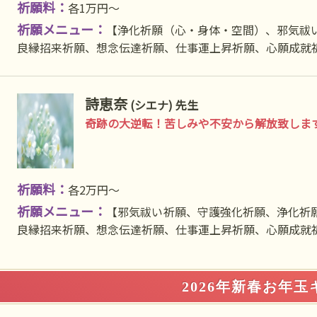
祈願料：
各1万円〜
祈願メニュー：
【浄化祈願（心・身体・空間）、邪気祓
良縁招来祈願、想念伝達祈願、仕事運上昇祈願、心願成就
詩恵奈
(シエナ) 先生
奇跡の大逆転！苦しみや不安から解放致しま
祈願料：
各2万円〜
祈願メニュー：
【邪気祓い祈願、守護強化祈願、浄化祈
良縁招来祈願、想念伝達祈願、仕事運上昇祈願、心願成就
2026年新春お年