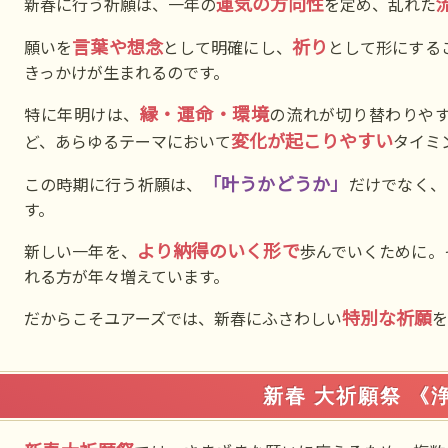
運気の方向性
新春に行う祈願は、一年の
を定め、乱れた
言葉や想念
祈り
願いを
として明確にし、
として形にする
きっかけが生まれるのです。
縁・運命・環境
特に年明けは、
の流れが切り替わりや
変化が起こりやすい
ど、あらゆるテーマにおいて
タイミ
「叶うかどうか」
この時期に行う祈願は、
だけでなく、
す。
より納得のいく形で
新しい一年を、
歩んでいくために。
れる方が年々増えています。
特別な祈願
だからこそユアーズでは、新春にふさわしい
を
新春 大祈願祭 《