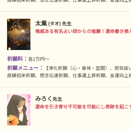
太鳳
(タオ) 先生
権威ある有名占い師からの推薦！運命書き換
祈願料：
各1万円〜
祈願メニュー：
【浄化祈願（心・身体・空間）、邪気祓
良縁招来祈願、想念伝達祈願、仕事運上昇祈願、金運向上
みろく
先生
運命を引き寄せ不可能を可能にし奇跡を起こ