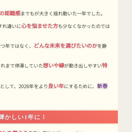
の距離感
までもが大きく揺れ動いた一年でした。
心を悩ませた方
すれ違いに
も少なくなかったのでは
どんな未来を選びたいのか
待つ年ではなく、
を静
想いや縁
特
これまで停滞していた
が動き出しやすい
良い年
新春
として、2026年をより
にするために、
を輝かしい1年に！