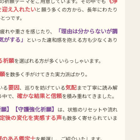
《浄
の祈願テーマをご用意しています。その中でも
を迎え入れたい
と願う多くの方から、長年にわたり
ひとつです。
「理由は分からないが調
疲れや重さを感じたり、
気がする」
といった違和感を抱える方も少なくあり
る祈願
を選ばれる方が多くいらっしゃいます。
願
を数多く手がけてきた実力派ばかり。
要因
気配
いる
、巡りを妨げている
まで丁寧に読み解
確かな結果と信頼
う中で、
を積み重ねてきました。
祈願】【守護強化祈願】
は、状態のリセットや流れ
定後の変化を実感する声
も数多く寄せられていま
評のある鑑定士
を厳選し、ご紹介いたします。