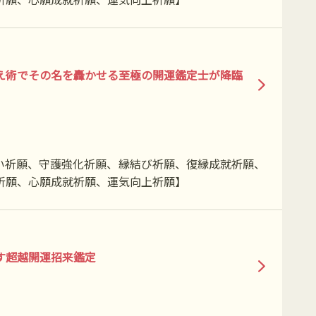
え術でその名を轟かせる至極の開運鑑定士が降臨
い祈願、守護強化祈願、縁結び祈願、復縁成就祈願、
祈願、心願成就祈願、運気向上祈願】
す超越開運招来鑑定