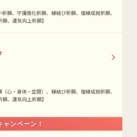
い祈願、守護強化祈願、縁結び祈願、復縁成就祈願、
祈願、運気向上祈願】
す
願（心・身体・空間）、縁結び祈願、復縁成就祈願、
祈願、運気向上祈願】
玉キャンペーン！