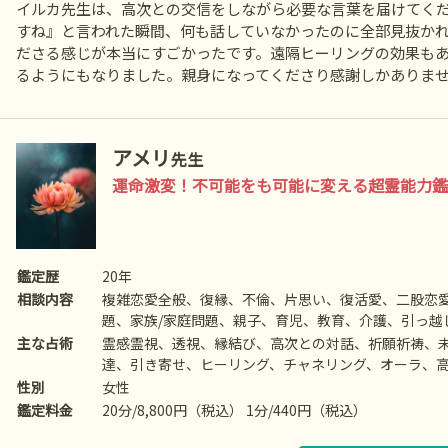
イルカ先生は、高次との交信をしながら必要な言葉を届けてく
すね』と言われた瞬間、何も話していなかったのに全部見抜か
ださる感じが本当にすごかったです。遠隔ヒーリングの効果も
るようにもなりました。親身になってくださり感謝しかありま
アメリ
先生
運命激変！不可能をも可能に変える超霊能力鑑
鑑定歴
20年
相談内容
複雑恋愛全般、復縁、不倫、片思い、復活愛、二股恋
題、家族/家庭問題、親子、育児、教育、介護、引っ越
友、相手の気持ち、人生相談、開運、運勢、健康、金
主な占術
霊感霊視、透視、縁結び、高次との対話、祈願祈祷、
達、引き寄せ、ヒーリング、チャネリング、オーラ、
隔ヒーリング、アニマルコミニケーションなど
性別
女性
鑑定料金
20分/8,800円（税込） 1分/440円（税込）