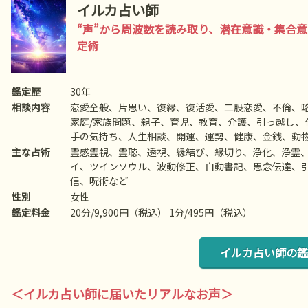
イルカ
占い師
“声”から周波数を読み取り、潜在意識・集合
定術
鑑定歴
30年
相談内容
恋愛全般、片思い、復縁、復活愛、二股恋愛、不倫、
家庭/家族問題、親子、育児、教育、介護、引っ越し、
手の気持ち、人生相談、開運、運勢、健康、金銭、動
主な占術
霊感霊視、霊聴、透視、縁結び、縁切り、浄化、浄霊
イ、ツインソウル、波動修正、自動書記、思念伝達、
信、呪術など
性別
女性
鑑定料金
20分/9,900円（税込） 1分/495円（税込）
イルカ占い師の鑑
＜イルカ占い師に届いたリアルなお声＞