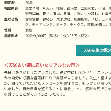
鑑定歴
20年
相談内容
恋愛全般、片思い、復縁、復活愛、二股恋愛、不倫、
家庭問題、親子、育児、教育、介護、引っ越し、仕事
持ち、人生相談、開運、運勢、健康、金銭など
主な占術
霊感霊視、縁結び、未来透視、祈願祈祷、スピチュア
グ、チャネリング、オーラ、チャクラ、前世/過去世、
ディング、オラクルカードリーディング、エネルギー
性別
女性
鑑定料金
20分/9,900円（税込） 1分/495円（税込）
天迦先生の鑑定
＜天迦占い師に届いたリアルなお声＞
先日はありがとうございました。鑑定中に何度か「今、こうい
今の自分に必要な言葉ばかりで鳥肌が立ちました。先生と話す
が、届けていただいたメッセージをお守りに、もう少し頑張っ
いました。自分自身を整えることに専念しつつ、感謝の気持ち
を受けることができて良かったです。