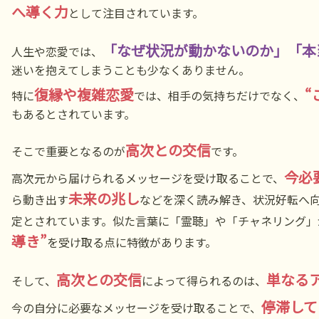
へ導く力
として注目されています。
「なぜ状況が動かないのか」「本
人生や恋愛では、
迷いを抱えてしまうことも少なくありません。
復縁や複雑恋愛
“
特に
では、相手の気持ちだけでなく、
もあるとされています。
高次との交信
そこで重要となるのが
です。
今必
高次元から届けられるメッセージを受け取ることで、
未来の兆し
ら動き出す
などを深く読み解き、状況好転へ
定とされています。似た言葉に「霊聴」や「チャネリング」
導き”
を受け取る点に特徴があります。
高次との交信
単なる
そして、
によって得られるのは、
停滞して
今の自分に必要なメッセージを受け取ることで、