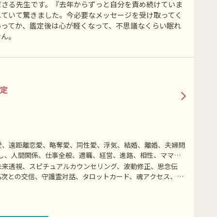
ださる先生です。『去年からずっと自分を責め続けていま
れていて驚きました。今必要なメッセージを受け取ってく
あってか、鑑定後は心が軽くなって、不思議なくらい眠れ
せん。
定
愛、遠距離恋愛、略奪愛、同性愛、浮気、結婚、離婚、夫婦問
し、人間関係、仕事全般、適職、経営、進路、相性、ママ
銭、動物、故人、失せ物、心霊相談など
未来透視、スピチュアルカウンセリング、波動修正、思念伝
高次との交信、守護霊対話、タロットカード、魂アクセス、遠