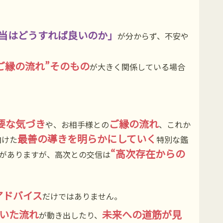
当はどうすれば良いのか」
が分からず、不安や
ご縁の流れ”そのもの
が大きく関係している場合
要な気づき
ご縁の流れ
や、お相手様との
、これか
最善の導きを明らかにしていく
向けた
特別な鑑
“高次存在からの
がありますが、高次との交信は
アドバイス
だけではありません。
いた流れ
未来への道筋が見
が動き出したり、