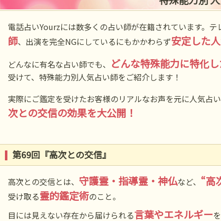
電話占いYourzには数多くの占い師が在籍されています。
師
安定した人
、出演を完全NGにしているにもかかわらず
どんな特殊能力に特化し
どんなに有名な占い師でも、
受けて、特殊能力別人気占い師をご紹介します！
実際にご鑑定を受けたお客様のリアルなお声を元に人気占い
次との交信の効果を大公開！
第69回『高次との交信』
守護霊・指導霊・神仏
“高
高次との交信とは、
など、
霊的鑑定術
受け取る
のこと。
言葉やエネルギー
目には見えない存在から届けられる
を