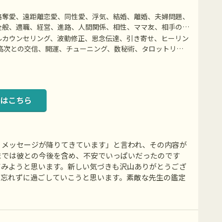
略奪愛、遠距離恋愛、同性愛、浮気、結婚、離婚、夫婦問題、
全般、適職、経営、進路、人間関係、相性、ママ友、相手の気
ルカウンセリング、波動修正、思念伝達、引き寄せ、ヒーリン
高次との交信、開運、チューニング、数秘術、タロットリー
ヒーリング、エネルギー注入、特殊占術など
はこちら
うメッセージが降りてきています」と言われ、その内容が
までは彼との今後を含め、不安でいっぱいだったのです
てみようと思います。新しい気づきも沢山ありがとうござ
を忘れずに過ごしていこうと思います。素敵な先生の鑑定