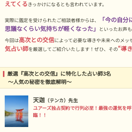
えてくる
きっかけになるとも言われています。
「今の自分
実際に鑑定を受けられたご相談者様からは、
思議なくらい気持ちが軽くなった」
といったお声も
高次との交信
今回は
によって必要な導きや未来へのメッ
気占い師
“導
を厳選してご紹介いたします！ぜひ、その
厳選『高次との交信』に特化した占い師3名
～人気の秘密を徹底解明～
天迦
（テンカ）先生
ユアーズ独占契約で行列必至！最強の運気を呼
臨！！