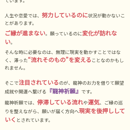
ています。
努力しているのに
人生や恋愛では、
状況が動かないこ
とがあります。
ご縁が進まない
変化が訪れな
。願っているのに
い
。
そんな時に必要なのは、無理に現実を動かすことではな
“流れそのもの”を変える
く、滞った
ことなのかもし
れません。
注目されている
そこで
のが、龍神のお力を借りて願望
『龍神祈願』
成就や開運へ繋げる
です。
停滞している流れ
運気
龍神祈願では、
や
、ご縁の巡
現実を後押しして
りを整えながら、願いが届く方向へ
いく
とされています。