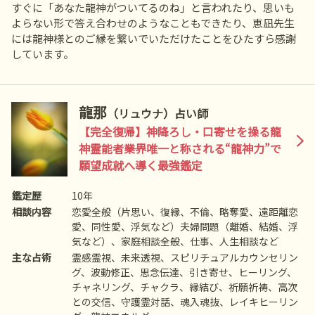
すぐに「あなた龍神がついてるのね」と言われたり、思いも
よらない形で答え合わせのようなこともできたり、恵凪先生
には龍神様とのご縁を繋いでいただけたことをひたすら感謝
しています。
龍那
（リュウナ）占い師
【完全復帰】神降ろし・口寄せを操る龍
神霊能者――業界唯一と称される“龍神力”で
願望成就へ導く最強鑑定
鑑定歴
10年
相談内容
恋愛全般（片思い、復縁、不倫、略奪愛、遠距離恋
愛、同性愛、浮気など）夫婦問題（離婚、結婚、浮
気など）、家庭相談全般、仕事、人生相談など
主な占術
霊感霊視、未来透視、スピリチュアルカウンセリン
グ、波動修正、思念伝達、引き寄せ、ヒーリング、
チャネリング、チャクラ、縁結び、祈願祈祷、高次
との交信、守護霊対話、魂入魂抜、レイキヒーリン