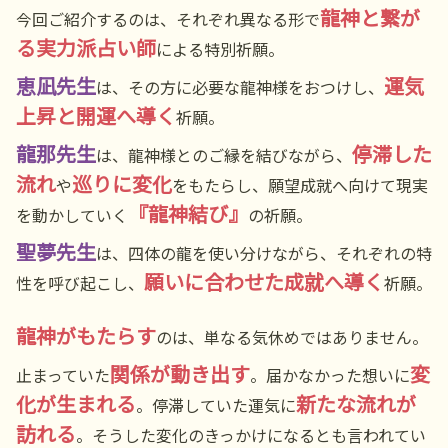
龍神と繋が
今回ご紹介するのは、それぞれ異なる形で
る実力派占い師
による特別祈願。
恵凪先生
運気
は、その方に必要な龍神様をおつけし、
上昇と開運へ導く
祈願。
龍那先生
停滞した
は、龍神様とのご縁を結びながら、
流れ
巡りに変化
や
をもたらし、願望成就へ向けて現実
『龍神結び』
を動かしていく
の祈願。
聖夢先生
は、四体の龍を使い分けながら、それぞれの特
願いに合わせた成就へ導く
性を呼び起こし、
祈願。
龍神がもたらす
のは、単なる気休めではありません。
関係が動き出す
変
止まっていた
。届かなかった想いに
化が生まれる
新たな流れが
。停滞していた運気に
訪れる
。そうした変化のきっかけになるとも言われてい