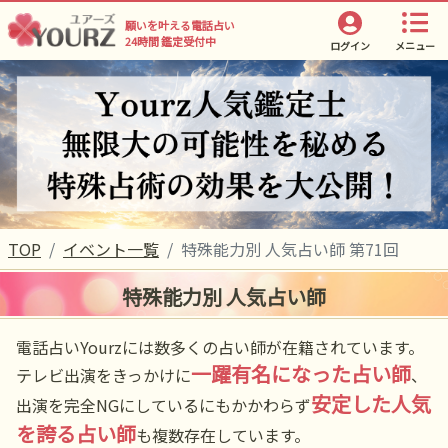
願いを叶える電話占い
24時間 鑑定受付中
ログイン
メニュー
TOP
イベント一覧
特殊能力別 人気占い師 第71回
特殊能力別 人気占い師
電話占いYourzには数多くの占い師が在籍されています。
一躍有名になった占い師
テレビ出演をきっかけに
、
安定した人気
出演を完全NGにしているにもかかわらず
を誇る占い師
も複数存在しています。