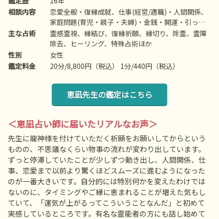
鑑定歴
16年
相談内容
恋愛全般・復縁成就、仕事(経営/適職)・人間関係、
家庭問題(育児・親子・夫婦)・金銭・開運・引っ越
し、故人・運勢・霊障・健康など
主な占術
霊感霊視、縁結び、復縁祈願、縁切り、除霊、霊障
除去、ヒーリング、特殊占術ほか
性別
女性
鑑定料金
20分/8,800円（税込） 1分/440円（税込）
恵凪先生の鑑定はこちら
＜恵凪占い師に届いたリアルなお声＞
先生に龍神様を付けていただく祈願をお願いしてからという
ものの、不思議なくらい物事の流れが変わり出しています。
ずっと停滞していたことが少しずつ動き出し、人間関係、仕
事、恋愛まで以前より驚くほどスムーズに進むようになった
のが一番大きいです。自分的には特別何かを変えたわけでは
ないのに、タイミングやご縁に恵まれることが増えた気もし
ていて、「運気が上がるってこういうことなんだ」と初めて
実感しているところです。有名な霊能者の方にも話し始めて