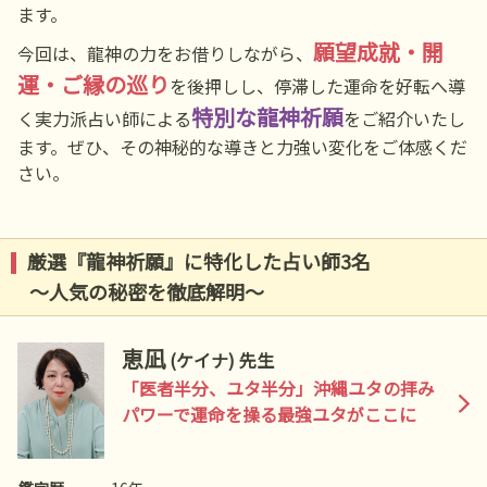
ます。
願望成就・開
今回は、龍神の力をお借りしながら、
運・ご縁の巡り
を後押しし、停滞した運命を好転へ導
特別な龍神祈願
く実力派占い師による
をご紹介いたし
ます。ぜひ、その神秘的な導きと力強い変化をご体感くだ
さい。
厳選『龍神祈願』に特化した占い師3名
～人気の秘密を徹底解明～
恵凪
(ケイナ) 先生
「医者半分、ユタ半分」沖縄ユタの拝み
パワーで運命を操る最強ユタがここに