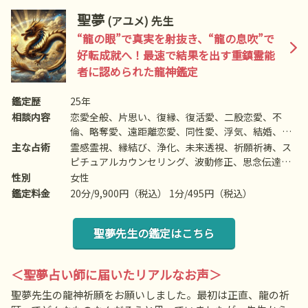
聖夢
(アユメ) 先生
“龍の眼”で真実を射抜き、“龍の息吹”で
好転成就へ！最速で結果を出す重鎮霊能
者に認められた龍神鑑定
鑑定歴
25年
相談内容
恋愛全般、片思い、復縁、復活愛、二股恋愛、不
倫、略奪愛、遠距離恋愛、同性愛、浮気、結婚、離
婚、夫婦問題、家庭/家族問題、親子、育児、教育、
主な占術
霊感霊視、縁結び、浄化、未来透視、祈願祈祷、ス
介護、引っ越し、仕事全般、適職、経営、進路、人
ピチュアルカウンセリング、波動修正、思念伝達、
間関係、相性、ママ友、相手の気持ち、人生相談、
引き寄せ、ヒーリング、高次との交信など
性別
女性
開運、運勢、健康、金銭、動物、失せ物、故人など
鑑定料金
20分/9,900円（税込） 1分/495円（税込）
聖夢先生の鑑定はこちら
＜聖夢占い師に届いたリアルなお声＞
聖夢先生の龍神祈願をお願いしました。最初は正直、龍の祈