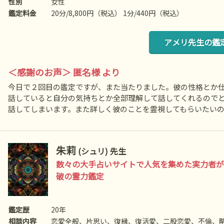
隔ヒーリング、アニマルコミニケーションなど
性別
女性
鑑定料金
20分/8,800円（税込） 1分/440円（税込）
アメリ先生の鑑
＜感謝のお声＞ 匿名様 より
今日で２回目の鑑定ですが、また当たりました。彼の性格とか
話していると自分の気持ちとか全部理解して話してくれるので
話してしまいます。また詳しく彼のことを霊視してもらいたい
朱莉
(シュリ) 先生
数々の大手占いサイトで人気を集めた実力者が
破の霊力鑑定
鑑定歴
20年
相談内容
恋愛全般、片思い、復縁、復活愛、二股恋愛、不倫、略