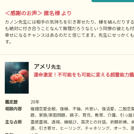
＜感謝のお声＞ 匿名様 より
カノン先生には相手の気持ちを引き寄せたり、縁を結んだりす
も絶対に付き合うことなんて無理だろうなという同僚の彼とも
幸せになるチャンスはあるのだと信じてます。先生にせっかく
す。
アメリ
先生
運命激変！不可能をも可能に変える超霊能力鑑
鑑定歴
20年
相談内容
複雑恋愛全般、復縁、不倫、片思い、復活愛、二股恋
題、家族/家庭問題、親子、育児、教育、介護、引っ越
友、相手の気持ち、人生相談、開運、運勢、健康、金
主な占術
霊感霊視、透視、縁結び、高次との対話、祈願祈祷、
達、引き寄せ、ヒーリング、チャネリング、オーラ、