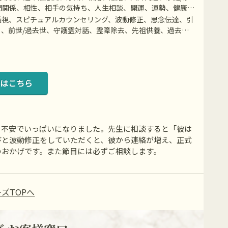
間関係、相性、相手の気持ち、人生相談、開運、運勢、健康、
透視、スピチュアルカウンセリング、波動修正、思念伝達、引
、前世/過去世、守護霊対話、霊障除去、先祖供養、過去世
ニケーションなど
はこちら
、不安でいっぱいになりました。先生に相談すると「彼は
びと波動修正をしていただくと、彼から連絡が増え、正式
のおかげです。また節目には必ずご相談します。
ズTOPへ