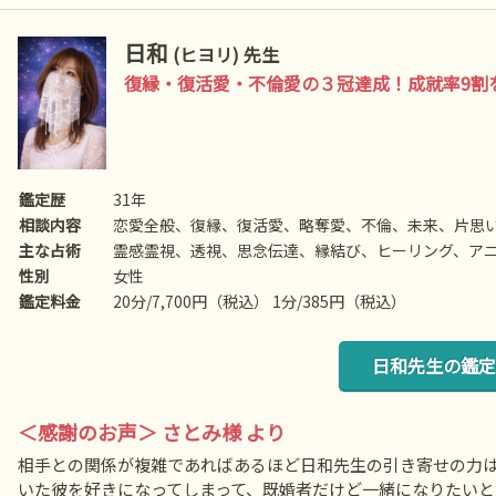
日和
(ヒヨリ) 先生
復縁・復活愛・不倫愛の３冠達成！成就率9割
鑑定歴
31年
相談内容
恋愛全般、復縁、復活愛、略奪愛、不倫、未来、片思
主な占術
霊感霊視、透視、思念伝達、縁結び、ヒーリング、ア
性別
女性
鑑定料金
20分/7,700円（税込） 1分/385円（税込）
日和先生の鑑定
＜感謝のお声＞ さとみ様 より
相手との関係が複雑であればあるほど日和先生の引き寄せの力
いた彼を好きになってしまって、既婚者だけど一緒になりたい