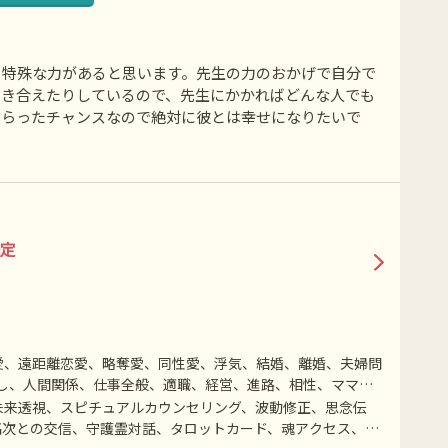
る特殊な力があると思います。先生の力のおかげで自分で
付き合えたりしているので、先生にかかればどんな人でも
もらったチャンスなので絶対に彼とは幸せになりたいで
定
愛、遠距離恋愛、略奪愛、同性愛、浮気、結婚、離婚、夫婦問
し、人間関係、仕事全般、適職、経営、進路、相性、ママ
銭、動物、故人、失せ物、心霊相談など
未来透視、スピチュアルカウンセリング、波動修正、思念伝
高次との交信、守護霊対話、タロットカード、魂アクセス、遠