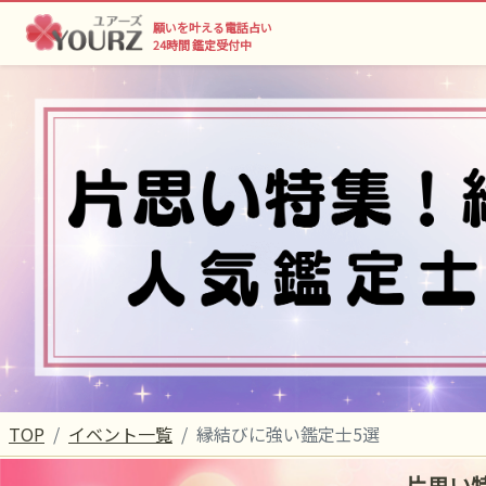
願いを叶える電話占い
24時間 鑑定受付中
TOP
イベント一覧
縁結びに強い鑑定士5選
片思い