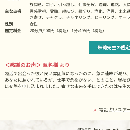
族問題、親子、引っ越し、仕事全般、適職、進路、人
金銭、動物、失せ物、故人、心霊相談など
主な占術
霊感霊視、霊聴、縁結び、縁切り、浄化、浄霊、未来
き寄せ、チャクラ、チャネリング、ヒーリング、オーラ
供養、死者との対話、高次との交信、アニマルコミュ
性別
女性
鑑定料金
20分/9,900円（税込） 1分/495円（税込）
朱莉先生の鑑定
＜感謝のお声＞ 匿名様 より
婚活で出会った彼と良い雰囲気になったのに、急に連絡が減り
あなたに惹かれているが、仕事で余裕がない」とのこと。縁結
に交際を申し込まれました。幸せな未来を手にできたのは先生
電話占いユアー