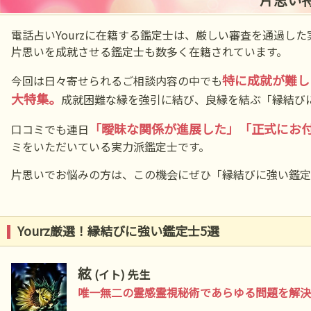
電話占いYourzに在籍する鑑定士は、厳しい審査を通過し
片思いを成就させる鑑定士も数多く在籍されています。
特に成就が難し
今回は日々寄せられるご相談内容の中でも
大特集。
成就困難な縁を強引に結び、良縁を結ぶ「縁結び
「曖昧な関係が進展した」「正式にお
口コミでも連日
ミをいただいている実力派鑑定士です。
片思いでお悩みの方は、この機会にぜひ「縁結びに強い鑑定
Yourz厳選！縁結びに強い鑑定士5選
絃
(イト) 先生
唯一無二の霊感霊視秘術であらゆる問題を解決