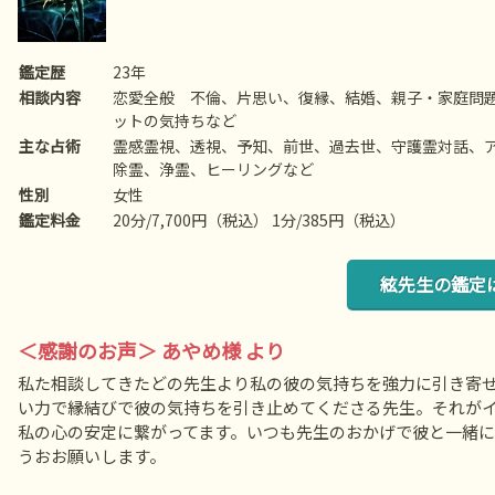
鑑定歴
23年
相談内容
恋愛全般 不倫、片思い、復縁、結婚、親子・家庭問
ットの気持ちなど
主な占術
霊感霊視、透視、予知、前世、過去世、守護霊対話、
除霊、浄霊、ヒーリングなど
性別
女性
鑑定料金
20分/7,700円（税込） 1分/385円（税込）
絃先生の鑑定
＜感謝のお声＞ あやめ様 より
私た相談してきたどの先生より私の彼の気持ちを強力に引き寄せ
い力で縁結びで彼の気持ちを引き止めてくださる先生。それが
私の心の安定に繋がってます。いつも先生のおかげで彼と一緒
うおお願いします。