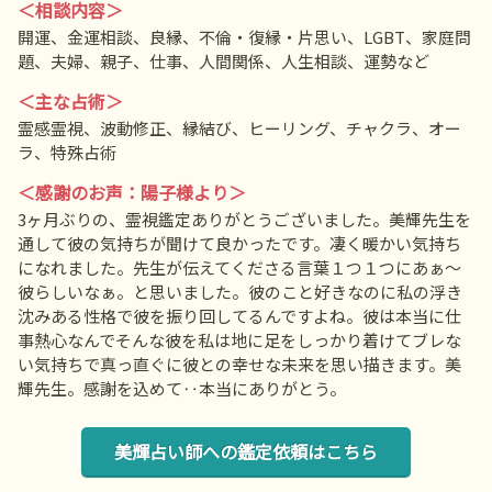
＜相談内容＞
開運、金運相談、良縁、不倫・復縁・片思い、LGBT、家庭問
題、夫婦、親子、仕事、人間関係、人生相談、運勢など
＜主な占術＞
霊感霊視、波動修正、縁結び、ヒーリング、チャクラ、オー
ラ、特殊占術
＜感謝のお声：陽子様より＞
3ヶ月ぶりの、霊視鑑定ありがとうございました。美輝先生を
通して彼の気持ちが聞けて良かったです。凄く暖かい気持ち
になれました。先生が伝えてくださる言葉１つ１つにあぁ～
彼らしいなぁ。と思いました。彼のこと好きなのに私の浮き
沈みある性格で彼を振り回してるんですよね。彼は本当に仕
事熱心なんでそんな彼を私は地に足をしっかり着けてブレな
い気持ちで真っ直ぐに彼との幸せな未来を思い描きます。美
輝先生。感謝を込めて‥本当にありがとう。
美輝占い師への鑑定依頼はこちら