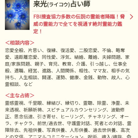
来光
占い師
(ライコウ)
FBI捜査協力多数の伝説の霊能者降臨！脅
威の霊能力で全てを視通す絶対霊能力鑑
定！
＜相談内容＞
恋愛全般、片思い、復縁、復活愛、二股恋愛、不倫、略奪
愛、遠距離恋愛、同性愛、浮気、結婚、離婚、夫婦問題、家
庭/家族問題、親子、育児、教育、介護、引っ越し、仕事全
般、適職、経営、進路、人間関係、相性、ママ友、相手の気
持ち、人生相談、開運、運勢、健康、金銭、動物、故人、心
霊相談、など
＜主な占術＞
霊感霊視、千里眼、縁結び、縁切り、霊聴、除霊、浄霊、未
来透視、祈願祈祷、スピチュアルカウンセリング、波動修
正、思念伝達、引き寄せ、ヒーリング、チャネリング、オー
ラ、チャクラ、前世/過去世、守護霊対話、死者との対話、霊
障除去、先祖供養、写真供養、人形供養、過去世供養、高次
との交信、アニマルコミニケーション、呪術、魂入/魂抜、命