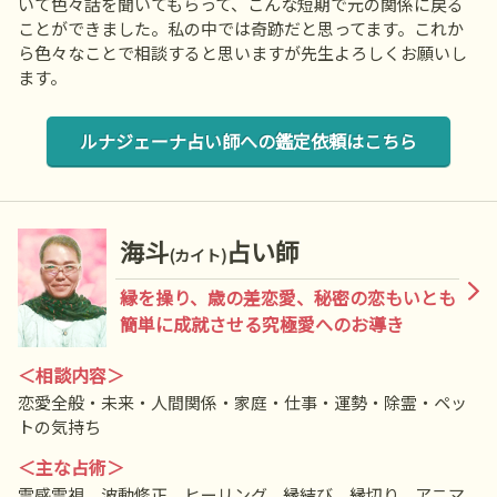
いて色々話を聞いてもらって、こんな短期で元の関係に戻る
ことができました。私の中では奇跡だと思ってます。これか
ら色々なことで相談すると思いますが先生よろしくお願いし
ます。
ルナジェーナ占い師への鑑定依頼はこちら
海斗
占い師
(カイト)
縁を操り、歳の差恋愛、秘密の恋もいとも
簡単に成就させる究極愛へのお導き
＜相談内容＞
恋愛全般・未来・人間関係・家庭・仕事・運勢・除霊・ペッ
トの気持ち
＜主な占術＞
霊感霊視、波動修正、ヒーリング、縁結び 縁切り、アニマ