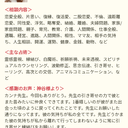
＜相談内容＞
恋愛全般、片思い、復縁、復活愛、二股恋愛、不倫、遠距離
恋愛、同性愛、浮気、略奪愛、結婚、離婚、夫婦問題、家族/
家庭問題、親子、育児、教育、介護、人間関係、仕事全般、
適職、経営、進路、人間関係、相性、ママ友、相手の気持
ち、人生相談、開運、運勢、健康、金銭、動物、など
＜主な占術＞
霊感霊視、縁結び、白魔術、祈願祈祷、未来透視、スピリチ
ュアルカウンセリング、波動修正、思念伝達、引き寄せ、ヒ
ーリング、高次との交信、アニマルコミュニケーション、な
ど
＜感謝のお声：神谷様より＞
カンナ先生。今回もありがとう。先生の引き寄せの力で彼と
また昔みたいに仲良くできてます。1番嬉しいのが彼がまた出
会った頃のように戻ってくれたことです。先生にお願いした
通りになってます。彼の気持ちが私の全てです。先生どうかま
た彼の気持ちが私から離れて行ってしまわないように常に引
き寄せと縁結びをお願いします。