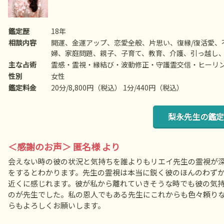
鑑定歴
18年
相談内容
開運、金運アップ、恋愛全般、片思い、復縁/復活愛、
婦、家庭問題、親子、子育て、教育、介護、引っ越し
主な占術
霊感・霊視・縁結び・波動修正・守護霊交信・ヒーリ
性別
女性
鑑定料金
20分/8,800円（税込） 1分/440円（税込）
梨永先生の鑑定
＜感謝のお声＞ 匿名様 より
会えない時の彼の状況と気持ちを誰よりもリエイ先生の霊視が
をするとわかります。先生の霊視は本当に鋭く彼のほんのわず
近くに感じれます。彼が私から離れていきそうな時でも彼の気
のが先生でした。私の恩人でもある先生にこれからも色々頼り
らもよろしくお願いします。