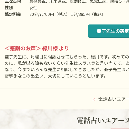
主な占術
霊感霊視、未来透視、波動修正、思念伝達、縁結び・
性別
女性
鑑定料金
20分/7,700円（税込） 1分/385円（税込）
亜子先生の鑑定
＜感謝のお声＞ 緑川様 より
亜子先生に、月曜日に相談させてもらった、緑川です。初めて
のに、私が喋る隙もないくらい先生はスラスラと言い当てて、
なく、今までいろんな先生に相談してきましたが、亜子先生ほ
衝撃手なこの出会い、大切にしていこうと思います。
電話占いユアー
電話占いユアーズ