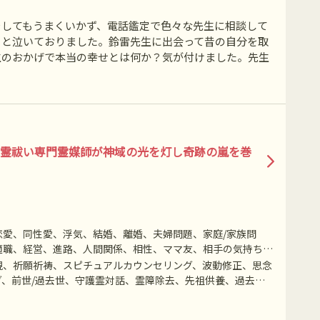
をしてもうまくいかず、電話鑑定で色々な先生に相談して
っと泣いておりました。鈴雷先生に出会って昔の自分を取
生のおかげで本当の幸せとは何か？気が付けました。先生
悪霊祓い専門霊媒師が神域の光を灯し奇跡の嵐を巻
愛、同性愛、浮気、結婚、離婚、夫婦問題、家庭/家族問
適職、経営、進路、人間関係、相性、ママ友、相手の気持ち、
霊相談
視、祈願祈祷、スピチュアルカウンセリング、波動修正、思念
、前世/過去世、守護霊対話、霊障除去、先祖供養、過去世
、特殊占術、命名/改名、特殊念波、霊符、悪霊祓いなど