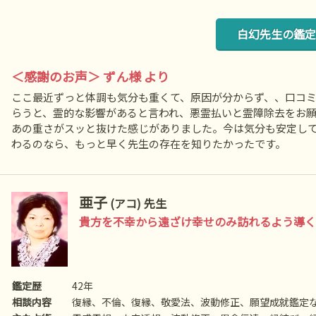
白幻先生の鑑定
＜感謝のお声＞ ずん様 より
ここ最近ずっと体調も気分も重くて、原因が分からず、、口コ
らうと、霊的な影響があると言われ、悪霊払いと霊障除去をお
あの重さがスッと抜けた感じがありました。今は気分も安定し
わるのなら、もっと早く先生の存在を知りたかったです。
亜子
(アコ) 先生
貴方を不幸から遠ざけ幸せのみ訪れるよう導く
鑑定歴
42年
相談内容
復縁、不倫、復縁、敬愛法、波動修正、願望成就鑑定