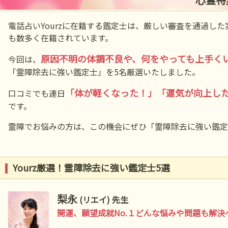
電話占いYourzに在籍する鑑定士は、厳しい審査を通過し
も数多く在籍されています。
原因不明の体調不良や、何をやっても上手く
今回は、
「霊障除去に強い鑑定士」を5名厳選いたしました。
「体が軽くなった！」「運気が向上し
口コミでも連日
です。
霊障でお悩みの方は、この機会にぜひ「霊障除去に強い鑑定
Yourz厳選！霊障除去に強い鑑定士5選
梨永
(リエイ) 先生
開運、願望成就No.１どんな悩みや問題も解決