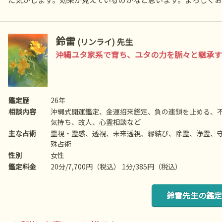
鈴雷
(リンライ) 先生
沖縄ユタ家系で育ち、ユタの力を脈々と継承す
鑑定歴
26年
相談内容
沖縄式開運鑑定、金運招来鑑定、負の連鎖を止める、
気持ち、故人、心霊相談など
主な占術
霊視・霊感、透視、未来透視、縁結び、除霊、浄霊、
殊占術
性別
女性
鑑定料金
20分/7,700円（税込） 1分/385円（税込）
鈴雷先生の鑑定