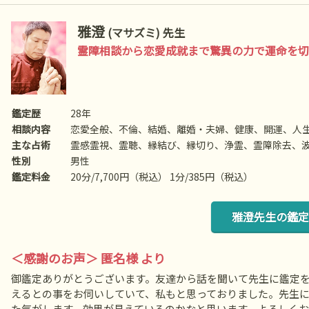
雅澄
(マサズミ) 先生
霊障相談から恋愛成就まで驚異の力で運命を切
鑑定歴
28年
相談内容
恋愛全般、不倫、結婚、離婚・夫婦、健康、開運、人
主な占術
霊感霊視、霊聴、縁結び、縁切り、浄霊、霊障除去、
性別
男性
鑑定料金
20分/7,700円（税込） 1分/385円（税込）
雅澄先生の鑑定
＜感謝のお声＞ 匿名様 より
御鑑定ありがとうございます。友達から話を聞いて先生に鑑定
えるとの事をお伺いしていて、私もと思っておりました。先生
た気がします。効果が見えているのかなと思います。よろしくお