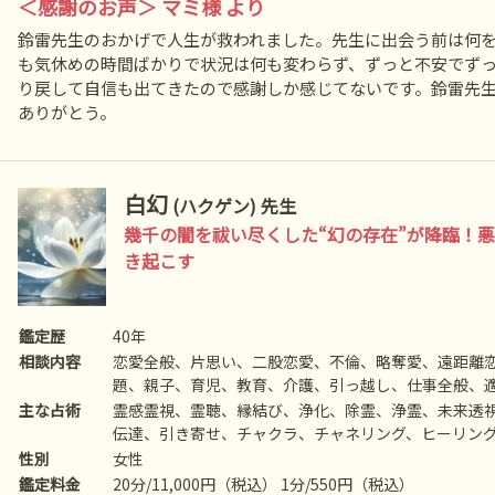
＜感謝のお声＞ マミ様 より
鈴雷先生のおかげで人生が救われました。先生に出会う前は何
も気休めの時間ばかりで状況は何も変わらず、ずっと不安でず
り戻して自信も出てきたので感謝しか感じてないです。鈴雷先
ありがとう。
白幻
(ハクゲン) 先生
幾千の闇を祓い尽くした“幻の存在”が降臨！
き起こす
鑑定歴
40年
相談内容
恋愛全般、片思い、二股恋愛、不倫、略奪愛、遠距離恋
題、親子、育児、教育、介護、引っ越し、仕事全般、
人生相談、開運、運勢、健康、金銭、動物、故人、心
主な占術
霊感霊視、霊聴、縁結び、浄化、除霊、浄霊、未来透
伝達、引き寄せ、チャクラ、チャネリング、ヒーリング
供養、死者との対話、高次との交信、呪術、魂入/魂抜
性別
女性
鑑定料金
20分/11,000円（税込） 1分/550円（税込）