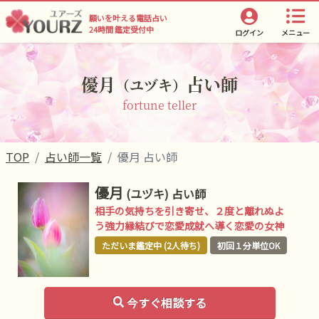
願いを叶える電話占い
24時間 鑑定受付中
ログイン
メニュー
優月
占い師
（ユヅキ）
fortune teller
TOP
占い師一覧
優月 占い師
優月
(ユヅキ)
占い師
相手の気持ちを引き寄せ、２度と離れぬよ
う強力縁結びで恋愛成就へ導く恋愛の女神
ただいま鑑定中 (2人待ち)
初回１分単位OK
今すぐ相談する