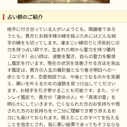
占い師のご紹介
相手に付き合っている人がいようとも、既婚者であろ
うとも、貴方とお相手様の縁を結ぶためにはどんな相
手の縁をも切ってします。凄まじい縁切りと浮気封じの
力を持つ占い師です。生まれた時から霊力を持つ優月
（ユヅキ）占い師は、波動を繋ぎ、自らの霊力を駆使
し鑑定を行います。現在の状況を改善させる方法を見出
す鑑定は、貴方の人生の羅針盤となり善き明日への一
歩となります。恋愛相談では、今後どうなるのかを見据
え、願いを叶えるための道筋を見つけ出してください
ます。お相手を引き寄せることも可能です。また、ツイ
ンレイ鑑定で、貴方の「運命の人」や「真実の愛」を
明らかにしていきます。亡くなられた方のお気持ちや残
された方のお気持ちを十二分に理解でき寄り添えるお
力にも長けておられます。視えたことのすべてを伝える
ことを信念とされ、仮に悪い結果であってもそうならな