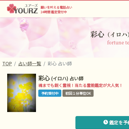
願いを叶える電話占い
24時間 鑑定受付中
彩心
（イロハ
fortune te
TOP
占い師一覧
彩心 占い師
彩心
(イロハ)
占い師
魂までも鋭く霊視！当たる霊能鑑定が大人気！
予約受付中
初回１分単位OK
鑑定を予