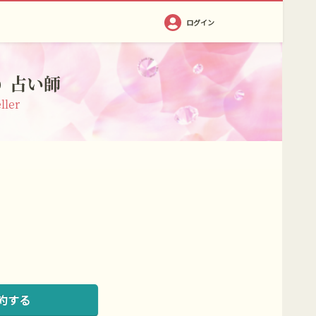
ログイン
占い師
）
ller
約する