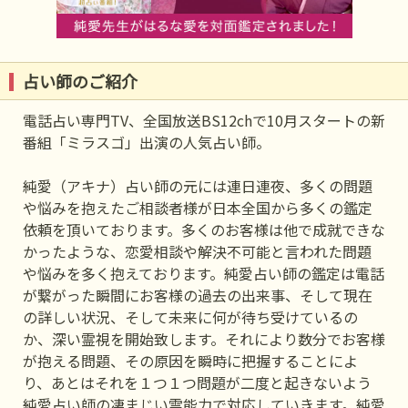
占い師のご紹介
電話占い専門TV、全国放送BS12chで10月スタートの新
番組「ミラスゴ」出演の人気占い師。
純愛（アキナ）占い師の元には連日連夜、多くの問題
や悩みを抱えたご相談者様が日本全国から多くの鑑定
依頼を頂いております。多くのお客様は他で成就できな
かったような、恋愛相談や解決不可能と言われた問題
や悩みを多く抱えております。純愛占い師の鑑定は電話
が繋がった瞬間にお客様の過去の出来事、そして現在
の詳しい状況、そして未来に何が待ち受けているの
か、深い霊視を開始致します。それにより数分でお客様
が抱える問題、その原因を瞬時に把握することによ
り、あとはそれを１つ１つ問題が二度と起きないよう
純愛占い師の凄まじい霊能力で対応していきます。純愛