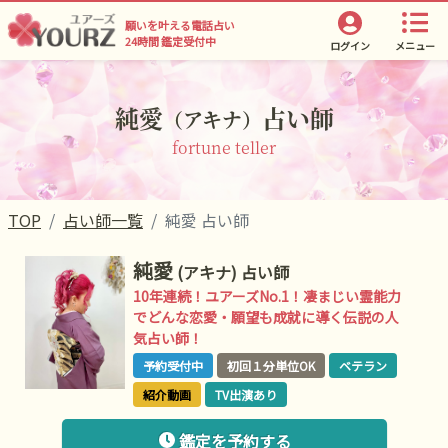
願いを叶える電話占い
24時間 鑑定受付中
ログイン
メニュー
純愛
占い師
（アキナ）
fortune teller
TOP
占い師一覧
純愛 占い師
純愛
(アキナ)
占い師
10年連続！ユアーズNo.1！凄まじい霊能力
でどんな恋愛・願望も成就に導く伝説の人
気占い師！
予約受付中
初回１分単位OK
ベテラン
紹介動画
TV出演あり
鑑定を予約する