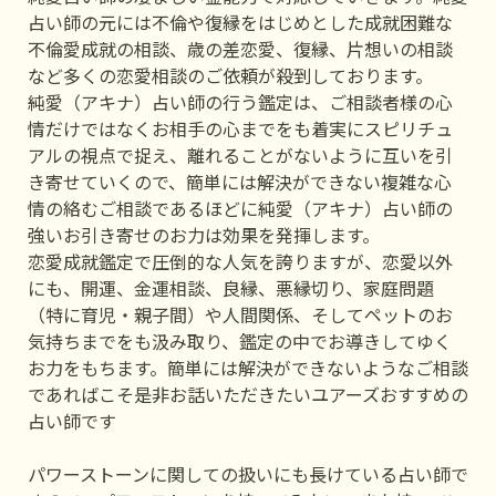
占い師の元には不倫や復縁をはじめとした成就困難な
不倫愛成就の相談、歳の差恋愛、復縁、片想いの相談
など多くの恋愛相談のご依頼が殺到しております。
純愛（アキナ）占い師の行う鑑定は、ご相談者様の心
情だけではなくお相手の心までをも着実にスピリチュ
アルの視点で捉え、離れることがないように互いを引
き寄せていくので、簡単には解決ができない複雑な心
情の絡むご相談であるほどに純愛（アキナ）占い師の
強いお引き寄せのお力は効果を発揮します。
恋愛成就鑑定で圧倒的な人気を誇りますが、恋愛以外
にも、開運、金運相談、良縁、悪縁切り、家庭問題
（特に育児・親子間）や人間関係、そしてペットのお
気持ちまでをも汲み取り、鑑定の中でお導きしてゆく
お力をもちます。簡単には解決ができないようなご相談
であればこそ是非お話いただきたいユアーズおすすめの
占い師です
パワーストーンに関しての扱いにも長けている占い師で