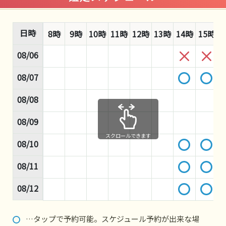
日時
8時
9時
10時
11時
12時
13時
14時
15時
1
08/06
08/07
08/08
08/09
スクロールできます
08/10
08/11
08/12
…タップで予約可能。スケジュール予約が出来な場