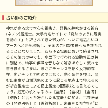
占い師のご紹介
神気が宿る念で本心を視抜き、好機を芽吹かせる祈音
(ネノン)鑑定士。大手有名サイトで「奇跡のように現実
を動かす」と評されてきた御力が、ついに電話占いユ
アーズへと完全移籍し、全国のご相談者様へ解き放たれ
ることとなりました。あらゆる場面において絶賛され
るその御力の中でも、水面下で行われる波動修正は特
に別格で、物事の停滞を音もなく解きほぐして流れを
書き換えるさまは、まさにチャンスを招く女神的存
在。動かそうと力むのではなく、動く条件を整え、望
む出来事が自然現象のように起こる地点まで整えるの
が祈音鑑定士による極上鑑定の醍醐味とも言えるでし
ょう。鑑定の核となるのは【霊感】【霊視】【霊聴】
【透視】と言った冴えわたる霊能力に加え、古来伝承
の【特殊占術】と【霊符祈願】。未来をただ“視る”に