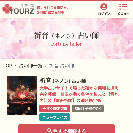
願いを叶える電話占い
24時間 鑑定受付中
ログイン
メニュー
祈音
占い師
（ネノン）
fortune teller
TOP
占い師一覧
祈音 占い師
祈音
(ネノン)
占い師
大手占いサイトで培った確かな実績を携え
完全移籍！状況が動く条件を整える【霊能
力】✕【霊符祈願】の融合鑑定術
今すぐ鑑定可能
初回１分単位OK
ニューフェイス
今すぐ相談する