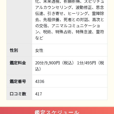
化、未来透視、祈願祈祷、スピリチュ
アルカウンセリング、波動修正、思念
伝達、引き寄せ、ヒーリング、霊障除
去、先祖供養、死者との対話、高次と
の交信、アニマルコミュニケーショ
ン、呪術、特殊占術、特殊念波、霊符
など
性別
女性
鑑定料金
20分/9,900円（税込） 1分/495円（税
込）
鑑定番号
4336
口コミ数
417
鑑定スケジュール