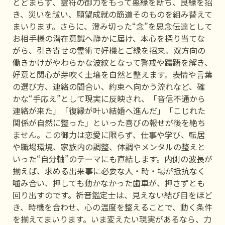
とどまらず、霊符の御力をもって悪縁を断ち、良縁を招
き、災いを祓い、願望成就の筋道そのものを組み替えて
まいります。さらに、澄み切った“念”を思念伝達として
お相手様の潜在意識へ静かに届け、本心を探り当てな
がら、引き寄せの霊術で好機とご縁を招来。双方向の
働きかけがやわらかな波紋となって警戒や躊躇を解き、
好意と関心が芽吹く土壌を自然と整えます。表情や言葉
の選び方、連絡の間合い、約束へ向かう流れなど、確
かな“手応え”として現実に反映され、「音信不通から
連絡が来た」「復縁が叶い結婚へ進んだ」「こじれた
関係が自然に整った」といった喜びの報せが後を絶ち
ません。この御力は恋愛に限らず、仕事や学び、転居
や職場環境、家族内の調整、体調やメンタルの整えと
いった“自分軸”のテーマにも直結します。内側の波長が
揃えば、求める出来事に必要な人・時・場が抵抗なく
噛み合い、押しても動かなかった歯車が、押さずとも
回り出すのです。祈音鑑定士は、見えない結び目をほど
き、時機を合わせ、心の温度を整えることで、動く条件
を揃えてまいります。いま変えたい現実があるなら、力