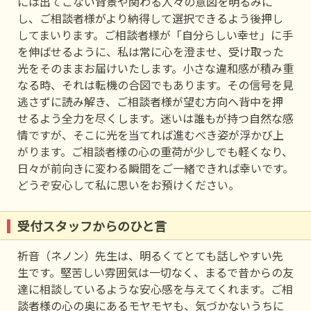
には出てこない背景や関わる人々の意図を明るみに
し、ご相談者様がより納得して選択できるよう後押し
してまいります。ご相談者様が「自分らしい幸せ」に手
を伸ばせるように、私は常に心を澄ませ、受け取った
光をそのままお届けいたします。小さな違和感が積み重
なる時、それは転機の合図でもあります。その信号を見
逃さずに読み解き、ご相談者様が望む方向へ背中を押
せるよう全力を尽くします。迷いは誰もが持つ自然な感
情ですが、そこに光を当てれば進むべき姿が浮かび上
がります。ご相談者様の心の重荷が少しでも軽くなり、
日々が前向きに変わる瞬間をご一緒できれば幸いです。
どうぞ安心して私に思いをお預けください。
受付スタッフからのひと言
祈音（ネノン）先生は、明るくてとても話しやすい先
生です。堅苦しい雰囲気は一切なく、まるで昔からの友
達に相談しているような安心感を与えてくれます。ご相
談者様の心の奥にあるモヤモヤも、気づかないうちに