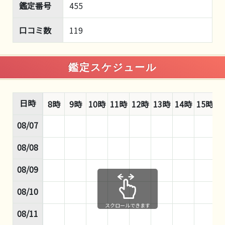
鑑定番号
455
口コミ数
119
鑑定スケジュール
日時
8時
9時
10時
11時
12時
13時
14時
15時
1
08/07
08/08
08/09
08/10
スクロールできます
08/11