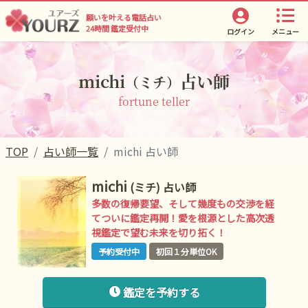
願いを叶える電話占い
24時間 鑑定受付中
ログイン
メニュー
michi
占い師
（ミチ）
fortune teller
TOP
占い師一覧
michi 占い師
michi
(ミチ)
占い師
多数の復帰要望、そして幾度もの交渉を経
てついに鑑定再開！愛を根源とした高次透
視鑑定で望む未来を切り拓く！
予約受付中
初回１分単位OK
鑑定を予約する