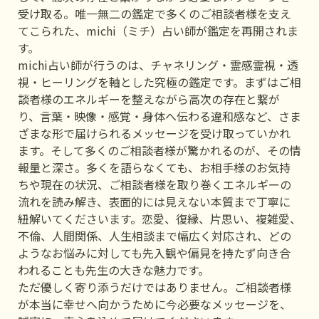
受け取る。唯一無二の鑑定で多くのご相談者様を支え
てこられた、michi（ミチ）占い師が鑑定を再開されま
す。
michi占い師が行うのは、チャネリング・霊感霊視・透
視・ヒーリングを軸とした究極の鑑定です。まずはご相
談者様のエネルギーを整えながら高次の存在と繋が
り、言葉・映像・感覚・身体へ伝わる違和感など、さま
ざまな形で届けられるメッセージを受け取っていかれ
ます。そして多くのご相談者様が驚かれるのが、その情
報量と深さ。多くを語らなくても、お相手様のお気持
ちや現在の状況、ご相談者様を取り巻くエネルギーの
流れを読み解き、表面的には見えない本質まで丁寧に
紐解いてくださいます。恋愛、復縁、片思い、複雑愛、
不倫、人間関係、人生相談まで幅広く対応され、どの
ようなお悩みに対しても先入観や偏見を持たず向き合
われることも先生の大きな魅力です。
ただ優しく寄り添うだけではありません。ご相談者様
が本当に幸せへ向かうために今必要なメッセージを、