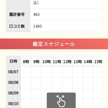
込）
鑑定番号
463
口コミ数
1495
鑑定スケジュール
日時
8時
9時
10時
11時
12時
13時
14時
15時
1
08/07
08/08
08/09
08/10