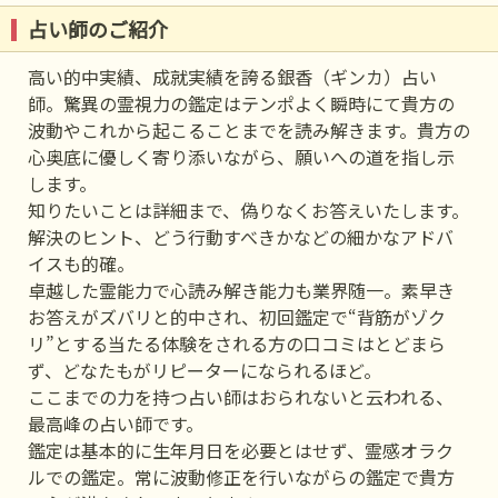
占い師のご紹介
高い的中実績、成就実績を誇る銀香（ギンカ）占い
師。驚異の霊視力の鑑定はテンポよく瞬時にて貴方の
波動やこれから起こることまでを読み解きます。貴方の
心奥底に優しく寄り添いながら、願いへの道を指し示
します。
知りたいことは詳細まで、偽りなくお答えいたします。
解決のヒント、どう行動すべきかなどの細かなアドバ
イスも的確。
卓越した霊能力で心読み解き能力も業界随一。素早き
お答えがズバリと的中され、初回鑑定で“背筋がゾク
リ”とする当たる体験をされる方の口コミはとどまら
ず、どなたもがリピーターになられるほど。
ここまでの力を持つ占い師はおられないと云われる、
最高峰の占い師です。
鑑定は基本的に生年月日を必要とはせず、霊感オラク
ルでの鑑定。常に波動修正を行いながらの鑑定で貴方