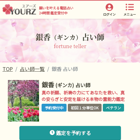
願いを叶える電話占い
24時間 鑑定受付中
ログイン
メニュー
銀香
占い師
（ギンカ）
fortune teller
TOP
占い師一覧
銀香 占い師
銀香
(ギンカ)
占い師
真の祈願、祈祷の力にてあなたを救い、真
の安らぎと安定を届ける本物の霊能力鑑定
予約受付中
初回１分単位OK
ベテラン
鑑定を予約する