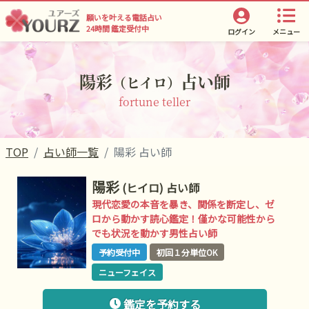
願いを叶える電話占い
24時間 鑑定受付中
ログイン
メニュー
陽彩
占い師
（ヒイロ）
fortune teller
TOP
占い師一覧
陽彩 占い師
陽彩
(ヒイロ)
占い師
現代恋愛の本音を暴き、関係を断定し、ゼ
ロから動かす読心鑑定！僅かな可能性から
でも状況を動かす男性占い師
予約受付中
初回１分単位OK
ニューフェイス
鑑定を予約する