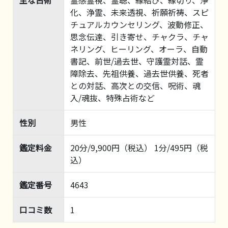
主な占術
霊感霊視、霊聴、縁結び、縁切り、浄
化、浄霊、未来透視、祈願祈祷、スピ
チュアルカウンセリング、波動修正、
思念伝達、引き寄せ、チャクラ、チャ
ネリング、ヒーリング、オーラ、自動
書記、前世/過去世、守護霊対話、霊
障除去、先祖供養、過去世供養、死者
との対話、高次との交信、呪術、魂
入/魂抜、特殊占術など
性別
男性
鑑定料金
20分/9,900円（税込） 1分/495円（税
込）
鑑定番号
4643
口コミ数
1