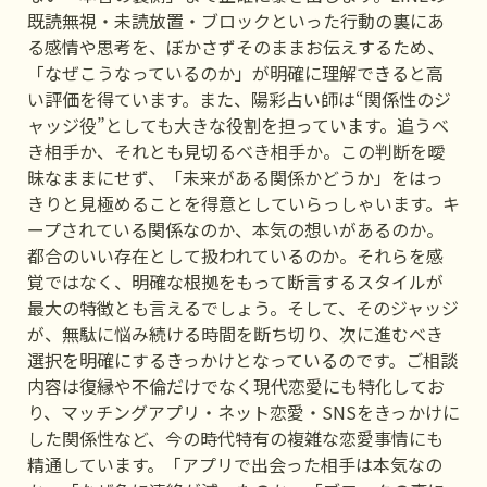
既読無視・未読放置・ブロックといった行動の裏にあ
る感情や思考を、ぼかさずそのままお伝えするため、
「なぜこうなっているのか」が明確に理解できると高
い評価を得ています。また、陽彩占い師は“関係性のジ
ャッジ役”としても大きな役割を担っています。追うべ
き相手か、それとも見切るべき相手か。この判断を曖
昧なままにせず、「未来がある関係かどうか」をはっ
きりと見極めることを得意としていらっしゃいます。キ
ープされている関係なのか、本気の想いがあるのか。
都合のいい存在として扱われているのか。それらを感
覚ではなく、明確な根拠をもって断言するスタイルが
最大の特徴とも言えるでしょう。そして、そのジャッジ
が、無駄に悩み続ける時間を断ち切り、次に進むべき
選択を明確にするきっかけとなっているのです。ご相談
内容は復縁や不倫だけでなく現代恋愛にも特化してお
り、マッチングアプリ・ネット恋愛・SNSをきっかけに
した関係性など、今の時代特有の複雑な恋愛事情にも
精通しています。「アプリで出会った相手は本気なの