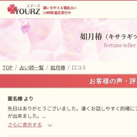
願いを叶える電話占い
24時間 鑑定受付中
如月椿
（キサラギ
fortune teller
TOP
占い師一覧
如月椿
口コミ
お客様の声・評
匿名様 より
先日はありがとうございました。凄くお話しやすく的確に
が出来ました。
...
さらに表示する