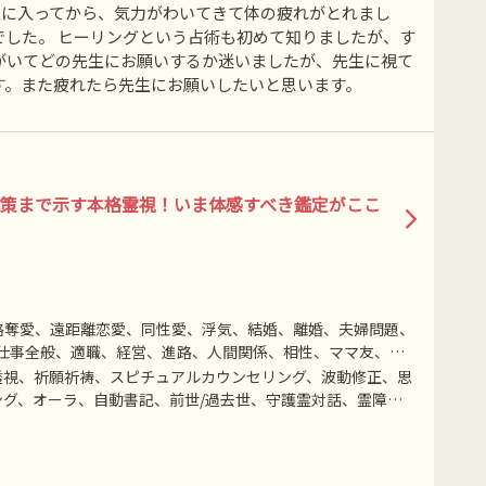
生に入ってから、気力がわいてきて体の疲れがとれまし
でした。 ヒーリングという占術も初めて知りましたが、す
がいてどの先生にお願いするか迷いましたが、先生に視て
す。また疲れたら先生にお願いしたいと思います。
策まで示す本格霊視！いま体感すべき鑑定がここ
略奪愛、遠距離恋愛、同性愛、浮気、結婚、離婚、夫婦問題、
仕事全般、適職、経営、進路、人間関係、相性、ママ友、相
物、失せ物、故人、心霊相談など
透視、祈願祈祷、スピチュアルカウンセリング、波動修正、思
グ、オーラ、自動書記、前世/過去世、守護霊対話、霊障除
信、アニマルコミュニケーション、魂入/魂抜、特殊占術、