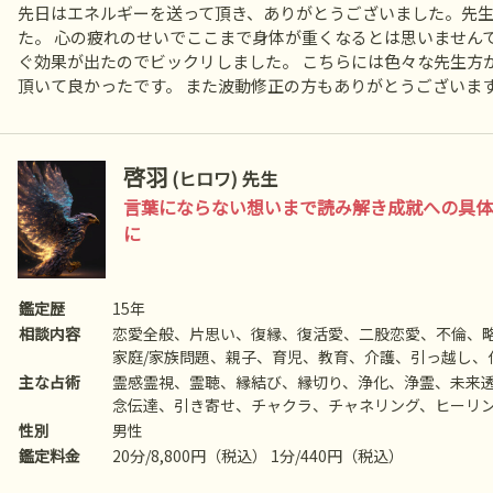
先日はエネルギーを送って頂き、ありがとうございました。先
た。 心の疲れのせいでここまで身体が重くなるとは思いません
ぐ効果が出たのでビックリしました。 こちらには色々な先生方
頂いて良かったです。 また波動修正の方もありがとうございま
啓羽
(ヒロワ) 先生
言葉にならない想いまで読み解き成就への具体
に
鑑定歴
15年
相談内容
恋愛全般、片思い、復縁、復活愛、二股恋愛、不倫、
家庭/家族問題、親子、育児、教育、介護、引っ越し、
手の気持ち、人生相談、開運、運勢、健康、金銭、動
主な占術
霊感霊視、霊聴、縁結び、縁切り、浄化、浄霊、未来
念伝達、引き寄せ、チャクラ、チャネリング、ヒーリン
去、先祖供養、過去世供養、死者との対話、高次との交
性別
男性
命名/改名、特殊念波など
鑑定料金
20分/8,800円（税込） 1分/440円（税込）