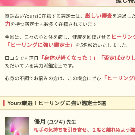
厳しい審査
電話占いYourzに在籍する鑑定士は、
を通過し
力
を持つ鑑定士も数多く在籍されています。
ヒーリン
今回は、日々の心と体を癒し、健康を回復させる
「ヒーリングに強い鑑定士」
を5名厳選いたしました。
「身体が軽くなった！」「否定ばかり
口コミでも連日
ただいている実力派鑑定士です。
「ヒーリング
心身の不調でお悩みの方は、この機会にぜひ
Yourz厳選！ヒーリングに強い鑑定士5選
優月
(ユヅキ) 先生
相手の気持ちを引き寄せ、２度と離れぬよう強