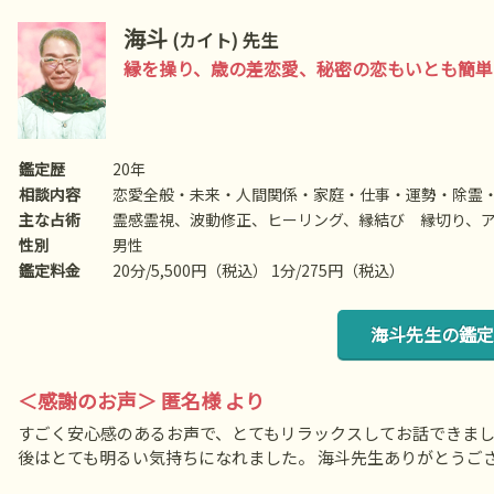
海斗
(カイト) 先生
縁を操り、歳の差恋愛、秘密の恋もいとも簡単
鑑定歴
20年
相談内容
恋愛全般・未来・人間関係・家庭・仕事・運勢・除霊
主な占術
霊感霊視、波動修正、ヒーリング、縁結び 縁切り、
性別
男性
鑑定料金
20分/5,500円（税込） 1分/275円（税込）
海斗先生の鑑定
＜感謝のお声＞ 匿名様 より
すごく安心感のあるお声で、とてもリラックスしてお話できま
後はとても明るい気持ちになれました。 海斗先生ありがとうご