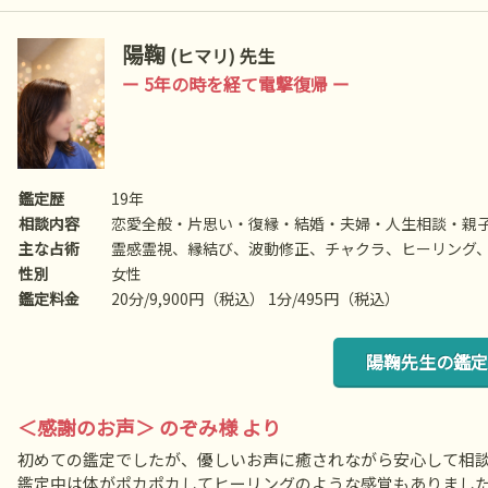
陽鞠
(ヒマリ) 先生
ー 5年の時を経て電撃復帰 ー
鑑定歴
19年
相談内容
恋愛全般・片思い・復縁・結婚・夫婦・人生相談・親子
主な占術
霊感霊視、縁結び、波動修正、チャクラ、ヒーリング
性別
女性
鑑定料金
20分/9,900円（税込） 1分/495円（税込）
陽鞠先生の鑑定
＜感謝のお声＞ のぞみ様 より
初めての鑑定でしたが、優しいお声に癒されながら安心して相
鑑定中は体がポカポカしてヒーリングのような感覚もありまし