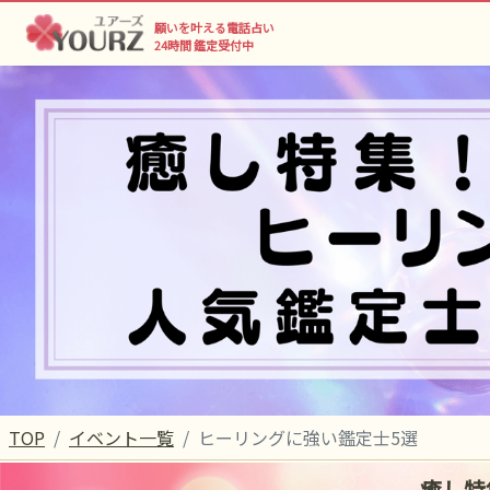
願いを叶える電話占い
24時間 鑑定受付中
TOP
イベント一覧
ヒーリングに強い鑑定士5選
癒し特