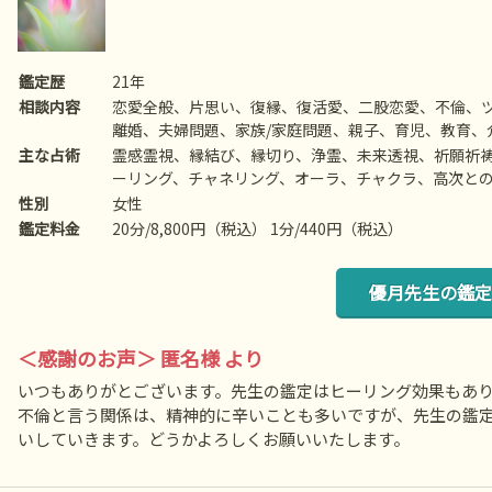
鑑定歴
21年
相談内容
恋愛全般、片思い、復縁、復活愛、二股恋愛、不倫、
離婚、夫婦問題、家族/家庭問題、親子、育児、教育、
相性、ママ友、相手の気持ち、人生相談、開運、運勢
主な占術
霊感霊視、縁結び、縁切り、浄霊、未来透視、祈願祈
ーリング、チャネリング、オーラ、チャクラ、高次と
ルカード、など
性別
女性
鑑定料金
20分/8,800円（税込） 1分/440円（税込）
優月先生の鑑定
＜感謝のお声＞ 匿名様 より
いつもありがとございます。先生の鑑定はヒーリング効果もあ
不倫と言う関係は、精神的に辛いことも多いですが、先生の鑑定
いしていきます。どうかよろしくお願いいたします。