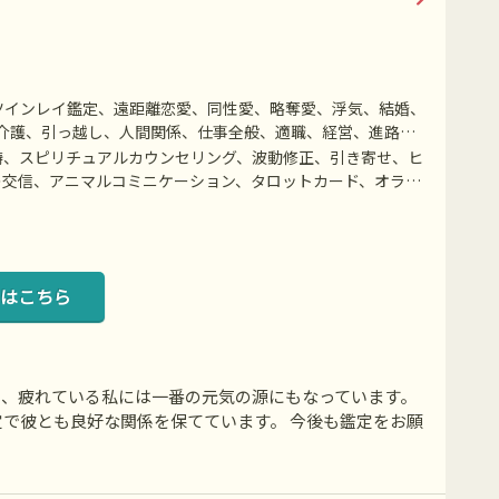
ツインレイ鑑定、遠距離恋愛、同性愛、略奪愛、浮気、結婚、
介護、引っ越し、人間関係、仕事全般、適職、経営、進路、
、健康、金銭、動物、故人、心霊相談、など
祷、スピリチュアルカウンセリング、波動修正、引き寄せ、ヒ
の交信、アニマルコミニケーション、タロットカード、オラク
はこちら
り、疲れている私には一番の元気の源にもなっています。
で彼とも良好な関係を保てています。 今後も鑑定をお願