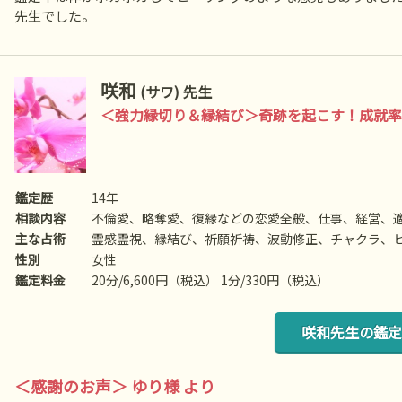
先生でした。
咲和
(サワ) 先生
＜強力縁切り＆縁結び＞奇跡を起こす！成就率
鑑定歴
14年
相談内容
不倫愛、略奪愛、復縁などの恋愛全般、仕事、経営、
主な占術
霊感霊視、縁結び、祈願祈祷、波動修正、チャクラ、
性別
女性
鑑定料金
20分/6,600円（税込） 1分/330円（税込）
咲和先生の鑑定
＜感謝のお声＞ ゆり様 より