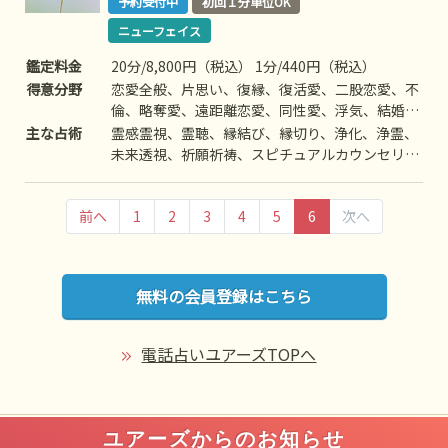
予約受付中
初回１分単位OK
ニューフェイス
鑑定料金
20分/8,800円（税込） 1分/440円（税込）
得意分野
恋愛全般、片思い、復縁、復活愛、二股恋愛、不
倫、略奪愛、遠距離恋愛、同性愛、浮気、結婚、
離婚、夫婦問題、家庭/家族問題、親子、育児、
主な占術
霊感霊視、霊聴、縁結び、縁切り、浄化、浄霊、
教育、介護、引っ越し、仕事全般、適職、経営、
未来透視、祈願祈祷、スピチュアルカウンセリン
進路、人間関係、相性、ママ友、相手の気持ち、
グ、波動修正、思念伝達、引き寄せ、ヒーリン
人生相談、開運、運勢、健康、金銭、動物、失せ
グ、オーラ、前世/過去世、四柱推命、数秘術、
物、故人、心霊相談
前へ
1
2
3
4
5
6
次へ
ルノルマンカード
無料の会員登録はこちら
電話占いユアーズTOPへ
ユアーズからのお知らせ