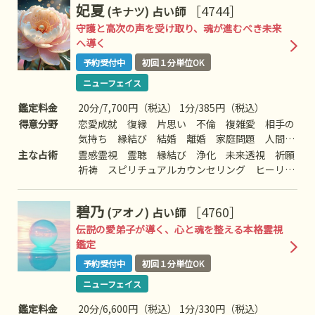
妃夏
［4744］
(キナツ)
占い師
物、故人、心霊相談など
護霊対話、霊障除去、高次との交信、呪術など
守護と高次の声を受け取り、魂が進むべき未来
へ導く
予約受付中
初回１分単位OK
ニューフェイス
鑑定料金
20分/7,700円（税込） 1分/385円（税込）
得意分野
恋愛成就 復縁 片思い 不倫 複雑愛 相手の
気持ち 縁結び 結婚 離婚 家庭問題 人間関
係 仕事 人生相談 心の迷い 前世・過去
主な占術
霊感霊視 霊聴 縁結び 浄化 未来透視 祈願
世 守護霊からのメッセージ 亡くなった方のお
祈祷 スピリチュアルカウンセリング ヒーリン
気持ち ペットの気持ち 浄化 波動調整 未来
グ 前世・過去世 守護霊対話 死者との対話
の流れ
高次との対話 アニマルコミュニケーション 各
碧乃
［4760］
(アオノ)
占い師
種祈願
伝説の愛弟子が導く、心と魂を整える本格霊視
鑑定
予約受付中
初回１分単位OK
ニューフェイス
鑑定料金
20分/6,600円（税込） 1分/330円（税込）