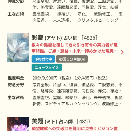
得意分野
恋愛全般、片思い、復縁、復活愛、二股恋愛、不
倫、略奪愛、遠距離恋愛、同性愛、浮気、結婚、
離婚、夫婦問題、家庭/家族問題、親子、育児、
主な占術
霊感霊視、 縁結び、 浄化、 波動修正、 思
教育、介護、引っ越し、仕事全般、適職、経営、
念伝達、 未来透視、 クリスタルヒーリング、
進路、人間関係、相性、ママ友、相手の気持ち、
高次との交信、 引き寄せ、前世/過去世、守護
人生相談、開運、運勢、金銭、など
霊対話、インナーチャイルドヒーリング
彩都
［4825］
(アヤト)
占い師
数々の難局を覆してきた引き寄せの実力者が電
撃降臨。ご縁・連絡・未来…諦めかけた現実に
変化を起こしてきた引き寄せの実力者が、次な
予約受付中
初回１分単位OK
る成就伝説を刻む。
ニューフェイス
鑑定料金
20分/9,900円（税込） 1分/495円（税込）
得意分野
恋愛全般、片思い、復縁、復活愛、二股恋愛、不
倫、略奪愛、遠距離恋愛、同性愛、浮気、結婚、
離婚、夫婦問題、家庭/家族問題、親子、育児、
主な占術
霊感霊視、霊聴、縁結び、浄化、未来透視、祈願
教育、介護、仕事全般、適職、経営、進路、人間
祈祷、スピチュアルカウンセリング、波動修正、
関係、相性、ママ友、相手の気持ち、人生相談、
思念伝達、引き寄せ、ヒーリング、守護霊対話、
開運、運勢、健康、金銭、動物、など
高次との交信、アニマルコミュニケーション、な
美翔
［4857］
(ミト)
占い師
ど
願望成就への突破口を鮮明に見抜くビジョン霊