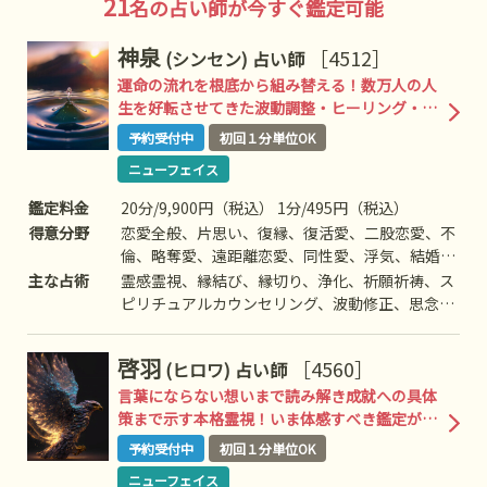
21
名の占い師が今すぐ鑑定可能
神泉
［4512］
(シンセン)
占い師
運命の流れを根底から組み替える！数万人の人
生を好転させてきた波動調整・ヒーリング・エ
ネルギー増幅による三段階成就鑑定、ここに降
予約受付中
初回１分単位OK
臨
ニューフェイス
鑑定料金
20分/9,900円（税込） 1分/495円（税込）
得意分野
恋愛全般、片思い、復縁、復活愛、二股恋愛、不
倫、略奪愛、遠距離恋愛、同性愛、浮気、結婚、
離婚、夫婦問題、家庭/家族問題、親子、育児、
主な占術
霊感霊視、縁結び、縁切り、浄化、祈願祈祷、ス
教育、介護、引っ越し、仕事全般、適職、経営、
ピリチュアルカウンセリング、波動修正、思念伝
進路、人間関係、相性、ママ友、相手の気持ち、
達、引き寄せ、ヒーリング、オーラ、高次との交
人生相談、開運、運勢、健康、金銭、動物、失せ
信など
啓羽
［4560］
(ヒロワ)
占い師
物、故人など
言葉にならない想いまで読み解き成就への具体
策まで示す本格霊視！いま体感すべき鑑定がこ
こに
予約受付中
初回１分単位OK
ニューフェイス