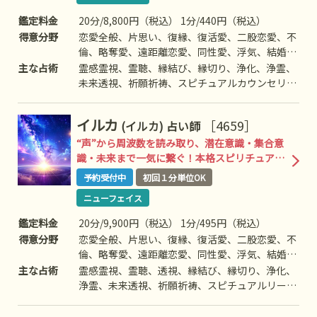
鑑定料金
20分/8,800円（税込） 1分/440円（税込）
得意分野
恋愛全般、片思い、復縁、復活愛、二股恋愛、不
倫、略奪愛、遠距離恋愛、同性愛、浮気、結婚、
離婚、夫婦問題、家庭/家族問題、親子、育児、
主な占術
霊感霊視、霊聴、縁結び、縁切り、浄化、浄霊、
教育、介護、引っ越し、仕事全般、適職、経営、
未来透視、祈願祈祷、スピチュアルカウンセリン
進路、人間関係、相性、ママ友、相手の気持ち、
グ、波動修正、思念伝達、引き寄せ、チャクラ、
人生相談、開運、運勢、健康、金銭、動物、失せ
チャネリング、ヒーリング、オーラ、自動書記、
イルカ
［4659］
(イルカ)
占い師
物、故人、心霊相談など
前世/過去世、守護霊対話、霊障除去、先祖供
養、過去世供養、死者との対話、高次との交信、
“声”から周波数を読み取り、潜在意識・集合意
アニマルコミュニケーション、魂入/魂抜、特殊
識・未来まで一気に繋ぐ！本格スピリチュアル
占術、命名/改名、特殊念波など
鑑定術
予約受付中
初回１分単位OK
ニューフェイス
鑑定料金
20分/9,900円（税込） 1分/495円（税込）
得意分野
恋愛全般、片思い、復縁、復活愛、二股恋愛、不
倫、略奪愛、遠距離恋愛、同性愛、浮気、結婚、
離婚、夫婦問題、家庭/家族問題、親子、育児、
主な占術
霊感霊視、霊聴、透視、縁結び、縁切り、浄化、
教育、介護、引っ越し、仕事全般、適職、経営、
浄霊、未来透視、祈願祈祷、スピチュアルリーデ
進路、人間関係、相性、ママ友、相手の気持ち、
ィング、ツインレイ、ツインソウル、波動修正、
人生相談、開運、運勢、健康、金銭、動物、失せ
自動書記、思念伝達、引き寄せ、ヒーリング、守