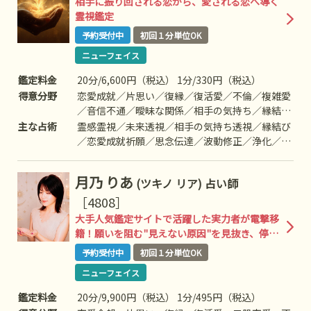
相手に振り回される恋から、愛される恋へ導く
霊視鑑定
予約受付中
初回１分単位OK
ニューフェイス
鑑定料金
20分/6,600円（税込） 1分/330円（税込）
得意分野
恋愛成就／片思い／復縁／復活愛／不倫／複雑愛
／音信不通／曖昧な関係／相手の気持ち／縁結び
／関係修復／結婚／夫婦問題／家庭問題／仕事／
主な占術
霊感霊視／未来透視／相手の気持ち透視／縁結び
人間関係／人生相談／未来の選択／心願成就／願
／恋愛成就祈願／思念伝達／波動修正／浄化／祈
望成就／波動修正／祈願祈祷
願祈祷／スピリチュアルカウンセリング／ヒーリ
ング／守護霊対話
月乃 りあ
(ツキノ リア)
占い師
［4808］
大手人気鑑定サイトで活躍した実力者が電撃移
籍！願いを阻む"見えない原因"を見抜き、停滞
した現実を成就へと動かす本格霊能者降臨！
予約受付中
初回１分単位OK
ニューフェイス
鑑定料金
20分/9,900円（税込） 1分/495円（税込）