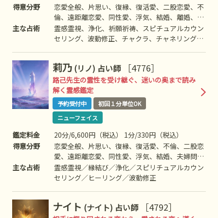
得意分野
恋愛全般、片思い、復縁、復活愛、二股恋愛、不
倫、遠距離恋愛、同性愛、浮気、結婚、離婚、夫
婦問題、家庭/家族問題、親子、育児、教育、介
主な占術
霊感霊視、浄化、祈願祈祷、スピチュアルカウン
護、引っ越し、仕事全般、進路、人間関係、相
セリング、波動修正、チャクラ、チャネリング、
性、ママ友、相手の気持ち、人生相談、開運、運
オーラ、自動書記、ヒーリング、など
勢、健康、金銭、など
莉乃
［4776］
(リノ)
占い師
路己先生の霊性を受け継ぐ、迷いの奥まで読み
解く霊感鑑定
予約受付中
初回１分単位OK
ニューフェイス
鑑定料金
20分/6,600円（税込） 1分/330円（税込）
得意分野
恋愛全般、片思い、復縁、復活愛、不倫、二股恋
愛、遠距離恋愛、同性愛、浮気、結婚、夫婦問
題、家庭や家族の問題、親子、育児、教育、介
主な占術
霊感霊視／縁結び／浄化／スピリチュアルカウン
護、仕事、適職、経営、進路、人間関係、相性、
セリング／ヒーリング／波動修正
ママ友、相手の気持ち、人生相談、開運、運勢、
健康、金銭、動物、失せ物、故人
ナイト
［4792］
(ナイト)
占い師