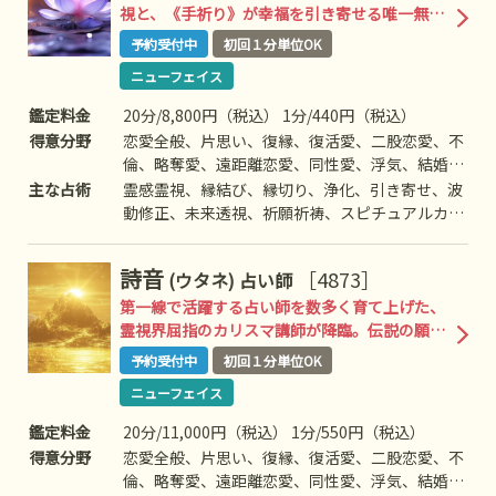
視と、《手祈り》が幸福を引き寄せる唯一無二
の幸福招来鑑定
予約受付中
初回１分単位OK
ニューフェイス
鑑定料金
20分/8,800円（税込） 1分/440円（税込）
得意分野
恋愛全般、片思い、復縁、復活愛、二股恋愛、不
倫、略奪愛、遠距離恋愛、同性愛、浮気、結婚、
離婚、夫婦問題、家庭/家族問題、親子、教育、
主な占術
霊感霊視、縁結び、縁切り、浄化、引き寄せ、波
介護、仕事全般、適職、経営、進路、人間関係、
動修正、未来透視、祈願祈祷、スピチュアルカウ
相性、ママ友、相手の気持ち、人生相談、開運、
ンセリング、思念伝達、引き寄せ、ヒーリング、
運勢、健康、金銭、動物、故人、心霊相談、など
オラクルカード、など
詩音
［4873］
(ウタネ)
占い師
第一線で活躍する占い師を数多く育て上げた、
霊視界屈指のカリスマ講師が降臨。伝説の願望
成就鑑定、ついに解禁。
予約受付中
初回１分単位OK
ニューフェイス
鑑定料金
20分/11,000円（税込） 1分/550円（税込）
得意分野
恋愛全般、片思い、復縁、復活愛、二股恋愛、不
倫、略奪愛、遠距離恋愛、同性愛、浮気、結婚、