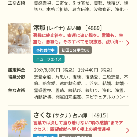
離婚、夫婦問題、家庭/家族問題、親子、育児、
主な占術
霊感霊視、口寄せ、引き寄せ、霊聴、縁結び、縁
教育、介護、引っ越し、仕事全般、適職、経営、
切り、本格ご祈祷、思念伝達、波動修正、浄化、
進路、人間関係、相性、ママ友、相手の気持ち、
浄霊、除霊、阿頼耶識リーディング、未来透視、
人生相談、開運、運勢、健康、金銭、動物、故
魂接続、五感同調、神霊対話、守護霊対話、波動
澪那
［4889］
(レイナ)
占い師
人、心霊相談
読み、遠隔対話、スピチュアルカウンセリング、
チャネリング、ヒーリング、オーラ、前世/過去
悪縁に終止符を。幸運に追い風を。霊障も、生
世、霊障除去、先祖供養、過去世供養、死者との
霊も、悪縁も。そのすべてを視抜き、祓い清め
対話、高次との交信、アニマルコミュニケーショ
る究極の浄化霊視
予約受付中
初回１分単位OK
ン、チャクラリーディング、アカシックレコー
ニューフェイス
ド、先祖因果カルマ、前世因果カルマ、ソウルメ
イトリーディング、オーラ鑑定、スピリチュアル
鑑定料金
20分/8,800円（税込） 1分/440円（税込）
カード、心霊霊視、体調リーディング、ホロスコ
得意分野
恋愛全般、片思い、復縁、復活愛、二股恋愛、不
ープリーディング、など
倫、略奪愛、遠距離恋愛、、浮気、結婚、離婚、
夫婦問題、家庭/家族問題、親子、育児、教育、
主な占術
霊感霊視、霊聴、縁結び、縁切り、浄化、浄霊、
仕事全般、適職、進路、人間関係、相性、ママ
祈願祈祷、開運招来鑑定、スピチュアルカウンセ
友、相手の気持ち、人生相談、開運、運勢、健
リング、波動修正、チャクラ、オーラ、霊障除
康、金銭、心霊相談
去、未来透視、思念伝達、引き寄せ、など
さくな
［4915］
(サクナ)
占い師
言葉では決して辿り着けない"魂の感情"までア
クセス！願望成就へ導く極上の感情透視