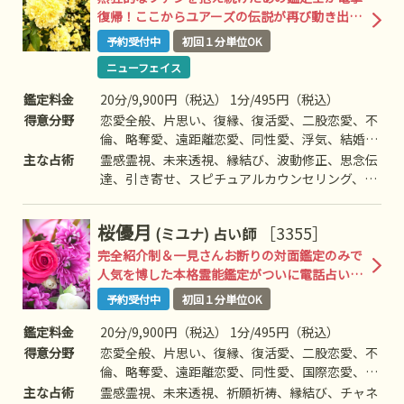
復帰！ここからユアーズの伝説が再び動き出
す！
予約受付中
初回１分単位OK
ニューフェイス
鑑定料金
20分/9,900円（税込） 1分/495円（税込）
得意分野
恋愛全般、片思い、復縁、復活愛、二股恋愛、不
倫、略奪愛、遠距離恋愛、同性愛、浮気、結婚、
離婚、夫婦問題、家庭/家族問題、親子、育児、
主な占術
霊感霊視、未来透視、縁結び、波動修正、思念伝
教育、介護、引っ越し、仕事全般、適職、経営、
達、引き寄せ、スピチュアルカウンセリング、オ
進路、人間関係、相性、ママ友、相手の気持ち、
ーラ、チャネリング、ヒーリングなど
人生相談、開運、運勢、健康、金銭、動物など
桜優月
［3355］
(ミユナ)
占い師
完全紹介制＆一見さんお断りの対面鑑定のみで
人気を博した本格霊能鑑定がついに電話占い解
禁！
予約受付中
初回１分単位OK
鑑定料金
20分/9,900円（税込） 1分/495円（税込）
得意分野
恋愛全般、片思い、復縁、復活愛、二股恋愛、不
倫、略奪愛、遠距離恋愛、同性愛、国際恋愛、浮
気、結婚、離婚、夫婦問題、家族/家庭問題、親
主な占術
霊感霊視、未来透視、祈願祈祷、縁結び、チャネ