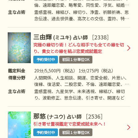
倫、遠距離恋愛、略奪愛、同性愛、浮気、結婚、
離婚、夫婦問題、家族/家庭問題、親子、育児、
主な占術
霊感霊視、縁結び、縁切り、浄霊、祈願祈祷、思
教育、介護、人間関係、仕事全般、適職、進路、
念伝達、過去世供養、高次との交信、霊符、特殊
相性、ママ友、相手の気持ち、人生相談、開運、
占術、など
運勢、健康、金銭、失せ物、など
三由輝
［2338］
(ミユキ)
占い師
究極の縁切り術！どんな相手でも全ての縁を切
り、貴女との縁を結ぶ恋愛成就鑑定
予約受付中
初回１分単位OK
鑑定料金
20分/5,500円（税込） 1分/275円（税込）
得意分野
人間関係、人生相談、開運、恋愛全般、片思い、
復縁、復活愛、二股恋愛、不倫、遠距離恋愛、略
奪愛、同性愛、浮気、結婚、離婚、夫婦問題、家
主な占術
霊感霊視、九星気学、未来透視、縁結び、縁切
族/家庭問題、親子、育児、教育、介護、引っ越
り、波動修正、思念伝達、引き寄せ、開運など
し、仕事全般、適職、経営、進路、相性、ママ
友、相手の気持ち、運勢、健康、など
那悠
［2536］
(ナユウ)
占い師
引き寄せ霊視鑑定で恋愛成就未来へ！
予約受付中
初回１分単位OK