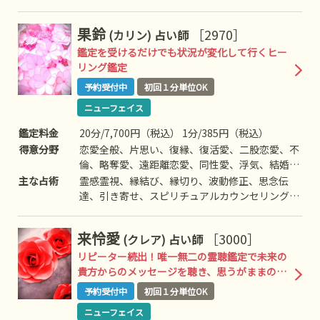
引っ越し、人間関係、仕事全般、適職、経営、進
路、相性、ママ友、相手の気持ち、人生相談、開
果鈴
［2970］
(カリン)
占い師
運、運勢、健康、金銭、など
鑑定を受けるだけでも状況が変化して行くヒー
リング鑑定
予約受付中
初回１分単位OK
ニューフェイス
鑑定料金
20分/7,700円（税込） 1分/385円（税込）
得意分野
恋愛全般、片思い、復縁、復活愛、二股恋愛、不
倫、略奪愛、遠距離恋愛、同性愛、浮気、結婚、
離婚、夫婦問題、家庭問題、親子、育児、教育、
主な占術
霊感霊視、縁結び、縁切り、波動修正、思念伝
仕事全般、適職、経営、進路、人間関係、相性、
達、引き寄せ、スピリチュアルカウンセリング、
ママ友、相手の気持ち、人生相談、開運、運勢、
ヒーリング、チャネリング、レイキヒーリングな
金銭、動物、故人、失せ物、心霊相談、など
ど
来怜愛
［3000］
(クレア)
占い師
リピーター続出！唯一無二の霊聴鑑定で未来の
貴方からのメッセージを聴き、思うがままの未
来へ
予約受付中
初回１分単位OK
ニューフェイス