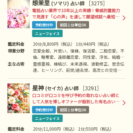
想茉里
［3275］
(ソマリ)
占い師
ューニング、数秘術、タロットリーディング、オ
ラクルカードリーディング、エネルギーヒーリン
電話占い業界で10年以上の実績！脅威的霊能力
グ、エネルギー注入、特殊占術など
で見透す「心の声」を通して願望成就へ最短で
導く凄腕鑑定術！
予約受付中
初回１分単位OK
ニューフェイス
鑑定料金
20分/8,800円（税込） 1分/440円（税込）
得意分野
恋愛全般、片思い、復縁、復活愛、二股恋愛、不
倫、略奪愛、遠距離恋愛、同性愛、浮気、結婚、
離婚、夫婦問題、家族/家庭問題、親子、育児、
主な占術
霊感霊視、縁結び、未来透視、波動修正、思念伝
教育、介護、引っ越し、人間関係、仕事全般、適
達、ヒーリング、前世/過去世、高次との交信な
職、経営、進路、相性、ママ友、相手の気持ち、
ど
人生相談、開運、運勢、健康、金銭、動物、故
星神
［3291］
(セイカ)
占い師
人、失せ物、心霊相談など
口コミが口コミを呼び予約の取れない占い師と
して人気を博しオファーが殺到した有名占い師
が独占契約にてユアーズが獲得！
予約受付中
初回１分単位OK
ニューフェイス
鑑定料金
20分/11,000円（税込） 1分/550円（税込）