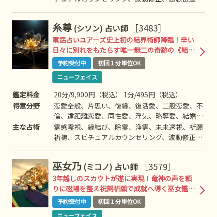
進路、人間関係、相性、ママ友、相手の気持ち、
引き寄せ、ヒーリング、チャネリング、オーラ、
人生相談、開運、運勢、健康、金銭、動物、故
前世/過去世、守護霊対話、死者との対話、高次
糸尊
［3483］
(シソン)
占い師
人、など
との交信、アニマルコミニケーション、命名/改
名、など
電話占いユアーズ史上初の結界術師降臨！辛い
日々に別れをもたらす唯一無二の奇跡の《結界
術》！
予約受付中
初回１分単位OK
ニューフェイス
鑑定料金
20分/9,900円（税込） 1分/495円（税込）
得意分野
恋愛全般、片思い、復縁、復活愛、二股恋愛、不
倫、遠距離恋愛、同性愛、浮気、略奪愛、結婚、
離婚、夫婦問題、家族/家庭問題、親子、育児、
主な占術
霊感霊視、縁結び、除霊、浄霊、未来透視、祈願
教育、介護、引っ越し、人間関係、仕事全般、適
祈祷、スピチュアルカウンセリング、波動修正、
職、経営、進路、人間関係、相性、ママ友、相手
思念伝達、引き寄せ、ヒーリング、前世/過去
の気持ち、人生相談、開運、運勢、健康、金銭、
世、守護霊対話、死者との対話、霊障除去、先祖
巫女乃
［3579］
(ミコノ)
占い師
動物、失せ物、心霊相談など
供養、写真供養、過去世供養、高次との交信、開
運、霊符、お札、特殊占術など
3年越しのスカウトが遂に実現！竜神の声を頼
りに磁場を整え祝詞祈願で成就へ導く巫女鑑定
士降臨！
予約受付中
初回１分単位OK
ニューフェイス