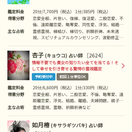
鑑定料金
20分/7,700円（税込） 1分/385円（税込）
得意分野
恋愛全般、片思い、復縁、復活愛、二股恋愛、不
倫、遠距離恋愛、略奪愛、同性愛、浮気、結婚、
離婚、夫婦問題、家族/家庭問題、親子、育児、
主な占術
霊感霊視、縁結び、縁切り、祈願祈祷、未来透
教育、介護、、人間関係、仕事全般、適職、経
視、スピリチュアルカウンセリング、波動修正、
営、進路、相性、ママ友、相手の気持ち、人生相
思念伝達、引き寄せ、ヒーリング、チャネリン
談、開運、運勢、健康、金銭、、など
グ、前世/過去世、高次との交信、呪術、など
杏子
［2624］
(キョウコ)
占い師
情報不要でも貴女の知りたい全てを当てる！そ
して幸せを引き寄せる驚愕の霊視鑑定
予約受付中
初回１分単位OK
鑑定料金
20分/6,600円（税込） 1分/330円（税込）
得意分野
恋愛全般、片思い、二股恋愛、不倫、略奪愛、遠
距離恋愛、浮気、結婚、離婚、夫婦問題、親子、
育児、人間関係、仕事全般、相性、ママ友、相手
主な占術
霊感霊視、霊聴、祈願祈祷など
の気持ち、人生相談、など
如月椿
(キサラギツバキ)
占い師