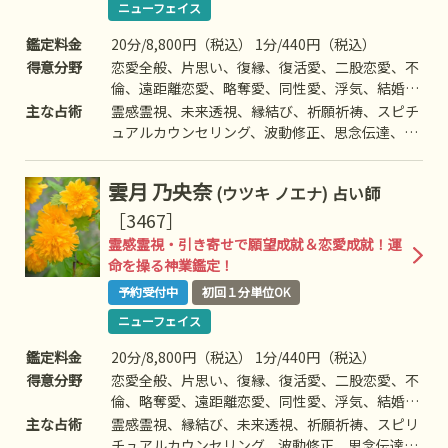
ニューフェイス
鑑定料金
20分/8,800円（税込） 1分/440円（税込）
得意分野
恋愛全般、片思い、復縁、復活愛、二股恋愛、不
倫、遠距離恋愛、略奪愛、同性愛、浮気、結婚、
離婚、夫婦問題、家族/家庭問題、親子、育児、
主な占術
霊感霊視、未来透視、縁結び、祈願祈祷、スピチ
教育、介護、引っ越し、人間関係、仕事全般、適
ュアルカウンセリング、波動修正、思念伝達、引
職、経営、進路、相性、ママ友、相手の気持ち、
き寄せ、ヒーリング、チャネリング、オーラ、ア
人生相談、開運、運勢、健康、金銭、動物、故
ニマルコミニケーション、チャクラ、守護霊対
雲月 乃央奈
(ウツキ ノエナ)
占い師
人、心霊相談など
話、高次との交信、アニマルコミュニケーショ
ン、エネルギーワークなど
［3467］
霊感霊視・引き寄せで願望成就＆恋愛成就！運
命を操る神業鑑定！
予約受付中
初回１分単位OK
ニューフェイス
鑑定料金
20分/8,800円（税込） 1分/440円（税込）
得意分野
恋愛全般、片思い、復縁、復活愛、二股恋愛、不
倫、略奪愛、遠距離恋愛、同性愛、浮気、結婚、
離婚、夫婦問題、家庭/家族問題、親子、育児、
主な占術
霊感霊視、縁結び、未来透視、祈願祈祷、スピリ
教育、介護、引っ越し、仕事全般、適職、経営、
チュアルカウンセリング、波動修正、思念伝達、