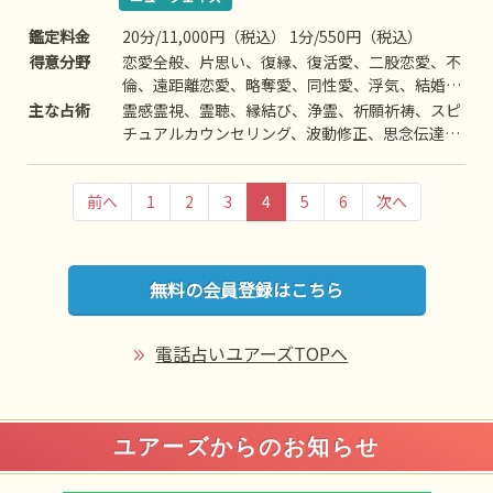
鑑定料金
20分/11,000円（税込） 1分/550円（税込）
得意分野
恋愛全般、片思い、復縁、復活愛、二股恋愛、不
倫、遠距離恋愛、略奪愛、同性愛、浮気、結婚、
離婚、夫婦問題、家族/家庭問題、親子、育児、
主な占術
霊感霊視、霊聴、縁結び、浄霊、祈願祈祷、スピ
教育、介護、引っ越し、人間関係、仕事全般、適
チュアルカウンセリング、波動修正、思念伝達、
職、経営、進路、相性、ママ友、相手の気持ち、
引き寄せ、ヒーリング、死者との対話、霊障除
人生相談、開運、運勢、健康、金銭、動物、故
去、高次との交信、アニマルコミニケーション、
人、心霊相談など
前へ
1
2
3
4
5
6
次へ
特殊占術など
無料の会員登録はこちら
電話占いユアーズTOPへ
ユアーズからのお知らせ