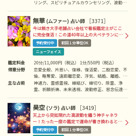
子、育児、教育、介護、引っ越し、人間関係、仕
リング、スピリチュアルカウンセリング、波動修
事全般、適職、経営、進路、相性、ママ友、相手
正、思念伝達、引き寄せ、ヒーリング、命名/改
の気持ち、人生相談、開運、運勢、健康、動物、
名、アニマルコミュニケーション
無華
［3371］
(ムファー)
占い師
故人、など
今は無き大手老舗占い会社で看板鑑定士がここ
に完全復活！この道40年以上の大ベテランによ
る極上鑑定が奇跡を起こす
予約受付中
初回１分単位OK
ニューフェイス
鑑定料金
20分/11,000円（税込） 1分/550円（税込）
得意分野
恋愛全般、片思い、復縁、復活愛、二股恋愛、不
倫、略奪愛、遠距離恋愛、浮気、結婚、離婚、夫
婦問題、家庭問題、親子、育児、教育、介護、引
主な占術
神通力、霊感霊視、縁結び、縁切り、除霊、浄
っ越し、仕事全般、適職、経営、進路、人間関
霊、祈願祈祷、未来透視、波動修正、思念伝達、
係、進路、相性、ママ友、相手の気持ち、人生相
引き寄せ、ヒーリング、オーラ、チャクラ、前
談、開運、運勢、金銭、動物、故人、失せ物、心
世/過去世、魂入/魂抜、マインドフルネス対応
昊空
［3419］
(ソラ)
占い師
霊相談など
可、など
天上から突如現れた高波動を纏う神チャネラ
ー！たった一度の鑑定で運命が書き換わると話
題の神格鑑定
予約受付中
初回１分単位OK