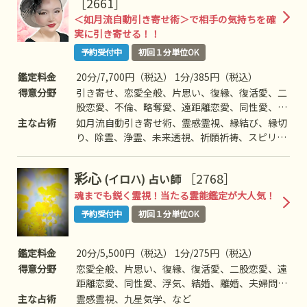
［2661］
＜如月流自動引き寄せ術＞で相手の気持ちを確
実に引き寄せる！！
予約受付中
初回１分単位OK
鑑定料金
20分/7,700円（税込） 1分/385円（税込）
得意分野
引き寄せ、恋愛全般、片思い、復縁、復活愛、二
股恋愛、不倫、略奪愛、遠距離恋愛、同性愛、浮
気、結婚、離婚、夫婦問題、家庭/家族問題、親
主な占術
如月流自動引き寄せ術、霊感霊視、縁結び、縁切
子、育児、教育、介護、引っ越し、仕事全般、適
り、除霊、浄霊、未来透視、祈願祈祷、スピリチ
職、経営、進路、人間関係、相性、ママ友、相手
ュアルカウンセリング、波動修正、思念伝達、ヒ
の気持ち、人生相談、開運、運勢、健康、金銭、
ーリング、チャネリング、オーラ、チャクラ、自
彩心
［2768］
(イロハ)
占い師
動物、故人、心霊相談、など
動書記、前世/過去世、守護霊対話、死者との対
話、霊障除去、先祖供養、写真供養、人形供養、
魂までも鋭く霊視！当たる霊能鑑定が大人気！
過去世供養、高次との交信、アニマルコミニケー
予約受付中
初回１分単位OK
ション、呪術、魂入/魂抜、命名/改名、霊符、な
ど
鑑定料金
20分/5,500円（税込） 1分/275円（税込）
得意分野
恋愛全般、片思い、復縁、復活愛、二股恋愛、遠
距離恋愛、同性愛、浮気、結婚、離婚、夫婦問
題、家族/家庭問題、親子、育児、教育、介護、
主な占術
霊感霊視、九星気学、など