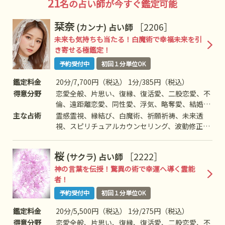
21
名の占い師が今すぐ鑑定可能
栞奈
［2206］
(カンナ)
占い師
未来も気持ちも当たる！白魔術で幸福未来を引
き寄せる極鑑定！
予約受付中
初回１分単位OK
鑑定料金
20分/7,700円（税込） 1分/385円（税込）
得意分野
恋愛全般、片思い、復縁、復活愛、二股恋愛、不
倫、遠距離恋愛、同性愛、浮気、略奪愛、結婚、
離婚、夫婦問題、家族/家庭問題、親子、育児、
主な占術
霊感霊視、縁結び、白魔術、祈願祈祷、未来透
教育、介護、人間関係、仕事全般、適職、経営、
視、スピリチュアルカウンセリング、波動修正、
進路、人間関係、相性、ママ友、相手の気持ち、
思念伝達、引き寄せ、ヒーリング、高次との交
人生相談、開運、運勢、健康、金銭、動物、など
信、アニマルコミュニケーション、など
桜
［2222］
(サクラ)
占い師
神の言葉を伝授！驚異の術で幸運へ導く霊能
者！
予約受付中
初回１分単位OK
鑑定料金
20分/5,500円（税込） 1分/275円（税込）
得意分野
恋愛全般、片思い、復縁、復活愛、二股恋愛、不