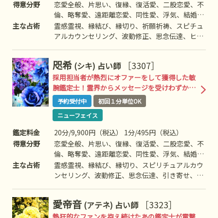
得意分野
恋愛全般、片思い、復縁、復活愛、二股恋愛、不
倫、略奪愛、遠距離恋愛、同性愛、浮気、結婚、
離婚、夫婦問題、家族/家庭問題、介護、引っ越
主な占術
霊感霊視、縁結び、縁切り、祈願祈祷、スピチュ
し、人間関係、仕事全般、適職、経営、進路、相
アルカウンセリング、波動修正、思念伝達、ヒー
性、ママ友、相手の気持ち、人生相談、開運、運
リング、オーラ、チャクラ、前世/過去世、アニ
勢、健康、動物など
マルコミュニケーション、スピチュアルタロッ
咫希
［3307］
(シキ)
占い師
ト、西洋占星術など
採用担当者が熱烈にオファーをして獲得した敏
腕鑑定士！霊界からメッセージを受けわずかな
可能性からも成就へ導く極上鑑定術！
予約受付中
初回１分単位OK
ニューフェイス
鑑定料金
20分/9,900円（税込） 1分/495円（税込）
得意分野
恋愛全般、片思い、復縁、復活愛、二股恋愛、不
倫、略奪愛、遠距離恋愛、同性愛、浮気、結婚、
離婚、夫婦問題、家族/家庭問題、親子、育児、
主な占術
霊感霊視、縁結び、縁切り、スピリチュアルカウ
教育、介護、人間関係、仕事全般、適職、経営、
ンセリング、波動修正、思念伝達、引き寄せ、ヒ
進路、相性、ママ友、相手の気持ち、人生相談、
ーリング、チャネリング、オーラ、自動書記、前
開運、健康、運勢、金銭、動物、故人、失せ物、
世/過去世、守護霊対話、死者との対話、霊障除
愛帝音
［3323］
(アテネ)
占い師
心霊相談、など
去、高次との交信、呪術、レイキヒーリング、な
ど
熱狂的なファンを抱え続けたあの鑑定士が電撃