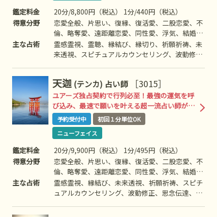
鑑定料金
20分/8,800円（税込） 1分/440円（税込）
得意分野
恋愛全般、片思い、復縁、復活愛、二股恋愛、不
倫、略奪愛、遠距離恋愛、同性愛、浮気、結婚、
離婚、夫婦問題、家庭問題、親子、育児、教育、
主な占術
霊感霊視、霊聴、縁結び、縁切り、祈願祈祷、未
介護、引っ越し、仕事全般、適職、経営、進路、
来透視、スピチュアルカウンセリング、波動修
人間関係、相性、ママ友、相手の気持ち、人生相
正、思念伝達、引き寄せ、前世/過去世、守護霊
談、開運、運勢、健康、金銭、動物、故人、失せ
対話、死者との対話、アニマルコミニケーション
天迦
［3015］
(テンカ)
占い師
物、心霊相談など
など
ユアーズ独占契約で行列必至！最強の運気を呼
び込み、最速で願いを叶える超一流占い師が完
全復帰！！
予約受付中
初回１分単位OK
ニューフェイス
鑑定料金
20分/9,900円（税込） 1分/495円（税込）
得意分野
恋愛全般、片思い、復縁、復活愛、二股恋愛、不
倫、略奪愛、遠距離恋愛、同性愛、浮気、結婚、
離婚、夫婦問題、家庭問題、親子、育児、教育、
主な占術
霊感霊視、縁結び、未来透視、祈願祈祷、スピチ
介護、引っ越し、仕事全般、適職、経営、進路、
ュアルカウンセリング、波動修正、思念伝達、引
人間関係、相性、ママ友、相手の気持ち、人生相
き寄せ、ヒーリング、チャネリング、オーラ、チ
談、開運、運勢、健康、金銭など
ャクラ、前世/過去世、高次との交信、開運、チ