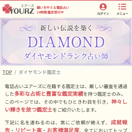
願いを叶える電話占い
24時間 鑑定受付中
ログイン
メニュー
TOP
ダイヤモンド鑑定士
電話占いユアーズに在籍する鑑定士は、厳しい審査を通過
多彩な占術と豊富な鑑定実績
した
を持つ鑑定士のみ。
神々し
このページでは、その中でもひときわ目を引き、
い輝きを放つ鑑定士
をご紹介いたします。
成就報
下記に名を連ねるのは、常にご依頼が絶えず、
告
リピート率
お客様満足度
・
・
、全てにおいてトップ